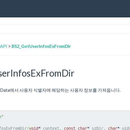
 API
>
BS2_GetUserInfosExFromDir
erInfosExFromDir
 추출한 Data에서 사용자 식별자에 해당하는 사용자 정보를 가져옵니다.
h"
fosExFromDir
(
void
*
 context, 
const
char
*
 szDir, 
char
*
 uid