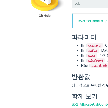
lob
)
;
BS2UserBlobEx
파라미터
[In]
: C
context
[In]
: Da
szDir
[In]
: 가
uids
[In]
:
uidCount
[Out]
userBlob
반환값
성공적으로 수행될 경
함께 보기
BS2_AllocateUsbCont