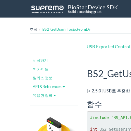
BioStar Device SDK
Build something great.
추적
BS2_GetUserInfosExFromDir
USB Exported Control
시작하기
퀵 가이드
BS2_GetUs
릴리스 정보
API & References
[+ 2.5.0] USB로
유용한 링크
함수
#include "BS_API.
int
 BS2_GetUserIn