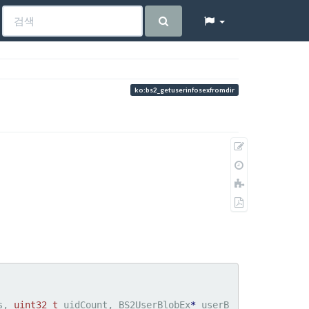
ko:bs2_getuserinfosexfromdir
원
본
이
보
전
책
기
판
에
PDF
추
로
가
내
보
내
기
s, 
uint32_t
 uidCount, BS2UserBlobEx
*
 userB