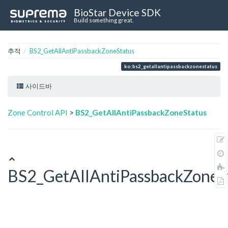
BioStar Device SDK
Build something great.
추적
BS2_GetAllAntiPassbackZoneStatus
ko:bs2_getallantipassbackzonestatus
사이드바
Zone Control API
>
BS2_GetAllAntiPassbackZoneStatus
BS2_GetAllAntiPassbackZoneS