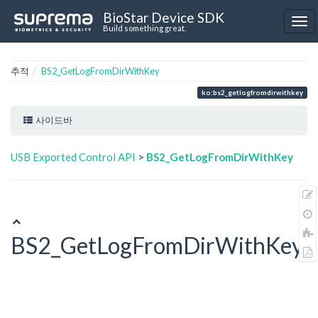
BioStar Device SDK
Build something great.
추적
BS2_GetLogFromDirWithKey
ko:bs2_getlogfromdirwithkey
사이드바
USB Exported Control API
>
BS2_GetLogFromDirWithKey
BS2_GetLogFromDirWithKey