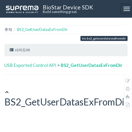
BioStar Device SDK
Build something great.
추적
BS2_GetUserDatasExFromDir
ko:bs2_getuserdatasexfromdir
사이드바
USB Exported Control API
>
BS2_GetUserDatasExFromDir
BS2_GetUserDatasExFromDir