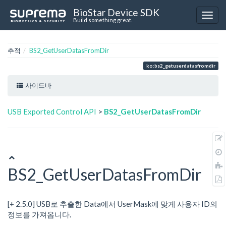
BioStar Device SDK
Build something great.
추적
BS2_GetUserDatasFromDir
ko:bs2_getuserdatasfromdir
사이드바
USB Exported Control API
>
BS2_GetUserDatasFromDir
BS2_GetUserDatasFromDir
[+ 2.5.0] USB로 추출한 Data에서 UserMask에 맞게 사용자 ID의
정보를 가져옵니다.