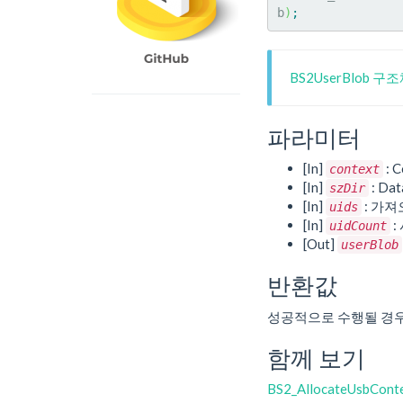
b
)
;
BS2UserBlob 구
파라미터
[In]
: C
context
[In]
: Da
szDir
[In]
: 가
uids
[In]
:
uidCount
[Out]
userBlob
반환값
성공적으로 수행될 경
함께 보기
BS2_AllocateUsbCont