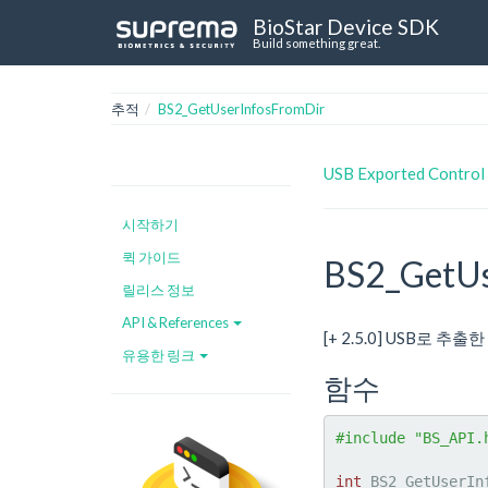
BioStar Device SDK
Build something great.
추적
BS2_GetUserInfosFromDir
USB Exported Control
시작하기
퀵 가이드
BS2_GetUs
릴리스 정보
API & References
[+ 2.5.0] USB로
유용한 링크
함수
#include "BS_API.
int
 BS2_GetUserIn