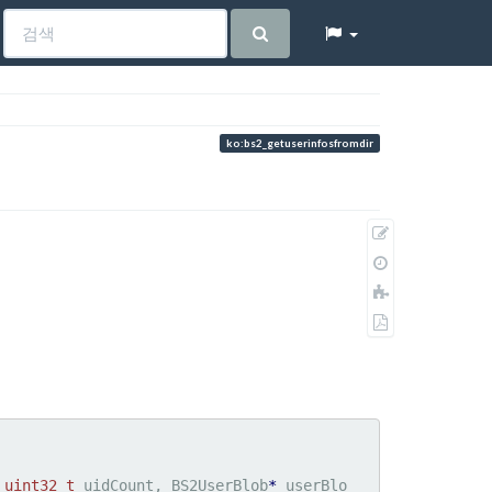
ko:bs2_getuserinfosfromdir
원
본
이
보
전
책
기
판
에
PDF
추
로
가
내
보
내
기
 
uint32_t
 uidCount, BS2UserBlob
*
 userBlo