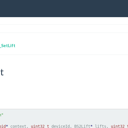
_SetLift
t
h"
oid
*
 context, 
uint32_t
 deviceId, BS2Lift
*
 lifts, 
uint32_