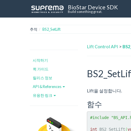
BioStar Device SDK
Build something great.
추적
BS2_SetLift
Lift Control API
>
BS2
시작하기
퀵 가이드
BS2_SetLif
릴리스 정보
API & References
Lift을 설정합니다.
유용한 링크
함수
#include "BS_API.
int
 BS2_SetLift
(
v