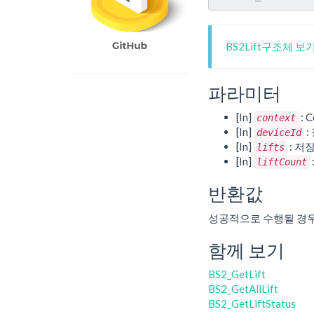
BS2Lift구조체 보
파라미터
[In]
: C
context
[In]
:
deviceId
[In]
: 저
lifts
[In]
liftCount
반환값
성공적으로 수행될 경
함께 보기
BS2_GetLift
BS2_GetAllLift
BS2_GetLiftStatus