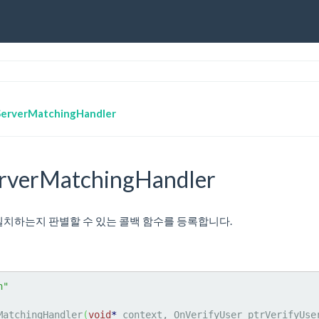
ServerMatchingHandler
rverMatchingHandler
D가 일치하는지 판별할 수 있는 콜백 함수를 등록합니다.
h"
MatchingHandler
(
void
*
 context, OnVerifyUser ptrVerifyUse