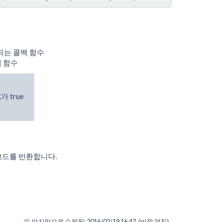
출되는 콜백 함수
백 함수
g가 true
코드를 반환합니다.
마지막으로 수정됨:
2016/02/19 16:47
(바깥 편집)