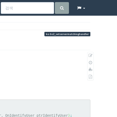
ko:bs2_setservermatchinghandler
원
본
이
보
전
책
기
판
에
PDF
추
로
가
내
보
내
기
r, OnIdentifyUser ptrIdentifyUser
)
;