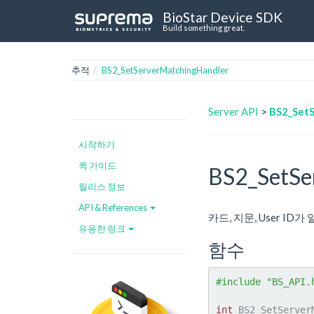
BioStar Device SDK
Build something great.
추적
BS2_SetServerMatchingHandler
Server API
>
BS2_Set
시작하기
퀵 가이드
BS2_SetSe
릴리스 정보
API & References
카드, 지문, User I
유용한 링크
함수
#include "BS_API.
int
 BS2_SetServer