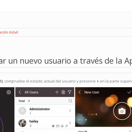
ación móvil
r un nuevo usuario a través de la Ap
R)
, compruebe el estado actual del usuario y presione
+
en la parte superi