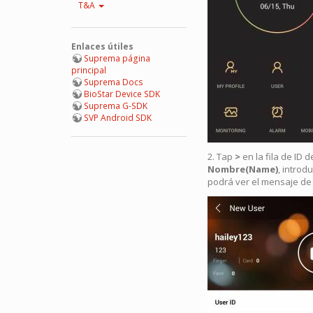
T&A
Enlaces útiles
Suprema página
principal
Suprema Docs
BioStar Device SDK
Suprema G-SDK
SVP Android SDK
2. Tap
>
en la fila de ID 
Nombre(Name)
, introd
podrá ver el mensaje de