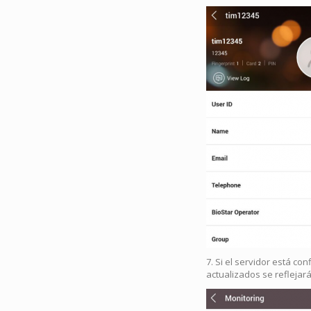
7. Si el servidor está co
actualizados se reflejar