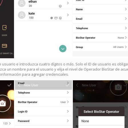
de usuario e introduzca cuatro dígitos o más. Solo el ID de usuario es obli
uzca un nombre para el usuario y elija el nivel de Operador BioStar de ac
 información para agregar credenciales.