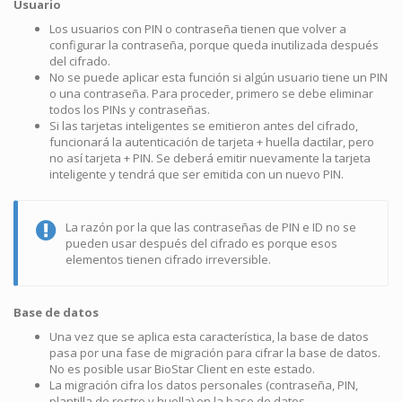
Usuario
Los usuarios con PIN o contraseña tienen que volver a
configurar la contraseña, porque queda inutilizada después
del cifrado.
No se puede aplicar esta función si algún usuario tiene un PIN
o una contraseña. Para proceder, primero se debe eliminar
todos los PINs y contraseñas.
Si las tarjetas inteligentes se emitieron antes del cifrado,
funcionará la autenticación de tarjeta + huella dactilar, pero
no así tarjeta + PIN. Se deberá emitir nuevamente la tarjeta
inteligente y tendrá que ser emitida con un nuevo PIN.
La razón por la que las contraseñas de PIN e ID no se
pueden usar después del cifrado es porque esos
elementos tienen cifrado irreversible.
Base de datos
Una vez que se aplica esta característica, la base de datos
pasa por una fase de migración para cifrar la base de datos.
No es posible usar BioStar Client en este estado.
La migración cifra los datos personales (contraseña, PIN,
plantilla de rostro y huella) en la base de datos.