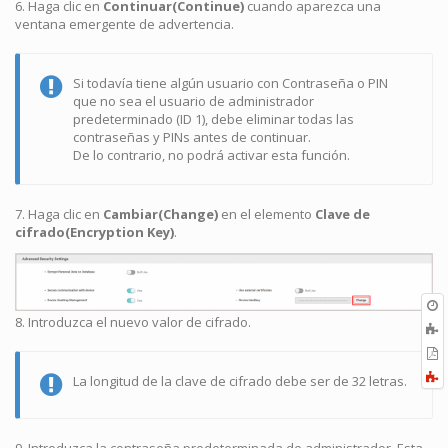
6. Haga clic en
Continuar(Continue)
cuando aparezca una
ventana emergente de advertencia.
Si todavía tiene algún usuario con Contraseña o PIN
que no sea el usuario de administrador
predeterminado (ID 1), debe eliminar todas las
contraseñas y PINs antes de continuar.
De lo contrario, no podrá activar esta función.
7. Haga clic en
Cambiar(Change)
en el elemento
Clave de
cifrado(Encryption Key)
.
O
r
8. Introduzca el nuevo valor de cifrado.
A
a
E
l
a
F
La longitud de la clave de cifrado debe ser de 32 letras.
P
a