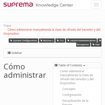
Trace
Cómo administrar manualmente la clave de cifrado del Servidor y del
Dispositivo
System Configuration
BioStar 2
TLS
secure communication
“Encryption
Key”
Sidebar
Cómo
Table of Contents
Cómo administrar
administrar
manualmente la clave de
cifrado del Servidor y del
Dispositivo
Concepto
Configuración
Desactivación de la
función