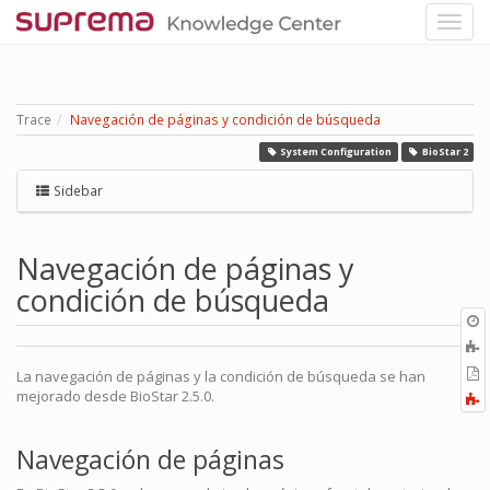
Trace
Navegación de páginas y condición de búsqueda
System Configuration
BioStar 2
Sidebar
Navegación de páginas y
condición de búsqueda
O
r
A
a
E
La navegación de páginas y la condición de búsqueda se han
l
a
mejorado desde BioStar 2.5.0.
F
P
a
Navegación de páginas