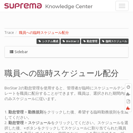
Trace
職員への臨時スケジュール配分
システム構成
BioStar 2
勤怠管理
臨時スケジュール
Sidebar
職員への臨時スケジュール配分
O
BioStar 2の勤怠管理を使用すると、管理者が臨時にスケジュールテンプ
r
レートを職員に配分することができます。職員は、選択された期間内に
のみスケジュールに従います。
P
1.
勤怠管理
>
勤務規則
をクリックした後、希望する臨時勤務規則を生成
してください。
2.
勤怠管理
>
スケジュール
をクリックしてください。スケジュールを選
択した後、+ボタンをクリックしてスケジュールに割り当てられた職員