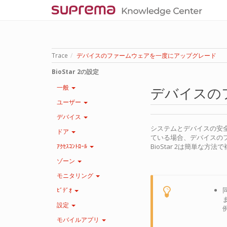
Trace
デバイスのファームウェアを一度にアップグレード
BioStar 2の設定
一般
デバイスの
ユーザー
デバイス
システムとデバイスの安
ドア
ている場合、デバイスの
ｱｸｾｽｺﾝﾄﾛｰﾙ
BioStar 2は簡単
ゾーン
モニタリング
ﾋﾞﾃﾞｵ
設定
例
モバイルアプリ