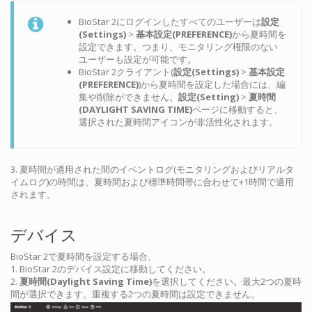
BioStar 2にログインしたすべてのユーザーは
設定
(Settings)
>
基本設定(PREFERENCE)
から夏時間を
設定できます。つまり、モニタリング権限のない
ユーザーも設定が可能です。
BioStar 2クライアント(
設定(Settings)
>
基本設定
(PREFERENCE)
)から夏時間を設定した場合には、編
集や削除ができません。
設定(Setting)
>
夏時間
(DAYLIGHT SAVING TIME)
ページに移動すると、
選択された夏時間アイコンが非活性化されます。
3. 夏時間が適用された間のイベントログ(モニタリングおよびリアルタ
イムログ)の時間は、夏時間および標準時間帯に合わせて+1時間で適用
されます。
デバイス
BioStar 2で夏時間を設定する場合、
1. BioStar 2のデバイス設定に移動してください。
2.
夏時間(Daylight Saving Time)
を選択してください。最大2つの夏時
間が選択できます。重複する2つの夏時間は設定できません。