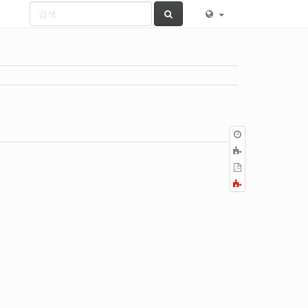
이
전
책
판
에
PDF
추
로
Fold/unfold
가
내
all
보
내
기