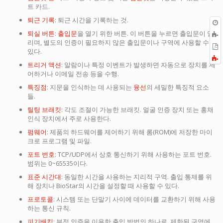
트 카드.
퇴근 기록
: 퇴근 시간을 기록하는 것.
퇴실 버튼
:
출입문
을 열기 위한 버튼. 이 버튼을 누르면 출입문이 열
리며, 별도의 인증이 필요하지 않은 출입문이나 구역에 사용할 수
P
있다.
F
트리거 액션
: 알람이나 특정 이벤트가 발생하면 자동으로 장치를 제
a
어하거나 이메일 전송 등을 수행.
특징점
: 지문을 인식하는 데 사용되는
융선
의 세밀한 특징적 요소
들.
틸팅 브래킷
: 각도 조절이 가능한 브래킷. 얼굴 인증 장치 또는 홍채
인식 장치에서 주로 사용한다.
펌웨어
: 제품의 하드웨어를 제어하기 위해 롬(ROM)에 저장한 마이
크로 프로그램 및 파일.
포트 번호
: TCP/UDP에서 상호 통신하기 위해 사용하는 포트 번호.
범위는 0~65535이다.
표준 시간대
: 동일한 시간을 사용하는 지리적 구역. 출입 통제를 위
해 장치나 BioStar의 시간을 설정할 때 사용할 수 있다.
프로토콜
: 시스템 또는 단말기 사이에 데이터를 교환하기 위해 사용
하는 통신 규칙.
피기배킹
: 부정 인증을 이용한 출입 방법의 하나로, 제한된 구역에