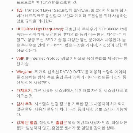
프로토콜이며 TCP와 IP를 조합한 것.
TLS
: Transport Layer Security의 줄임말로, 웹 클라이언트와 웹 서
버가 네트워크로 통신할 때 보안과 데이터 무결성을 위해 사용하는
암호 규약을 의미한다.
UHF(Ultra High Frequency)
: 극초단파. 주파수가 300~3000MHz에
속하는 전자기파. 위성방송, 휴대전화 등의 이동 통신, 지상파 디지
털 TV, 항공 무선, RFID 기술 등 다양한 통신 분야에서 사용한다. 높
은 주파수로 인해 1~10cm의 짧은 파장을 가지며, 직진성이 강한 특
징을 갖는다.
VoIP
: IP(Internet Protocol)망을 기반으로 음성 통화를 제공하는 통
신 기술.
Wiegand
: 두 개의 신호선 DATA0, DATA1을 이용해 소량의 데이터
를 전송하는 방식. 주로 출입 통제 장치의 리더와 컨트롤러 간의 통
신 방식에 사용한다.
가져오기
: 다른 컴퓨터 시스템에서 데이터를 자신의 시스템 내로 읽
어오는 것.
감사 추적
: 시스템의 변경 정보를 기록한 정보. 사용자의 허가되지
않은 행위, 사용자 행위의 처리 과정, 등에 대한 정보 조사가 가능하
다.
강제 문 열림
: 정상적인
출입문
열림 이벤트(사용자 인증, 퇴실 버튼
등)가 발생하지 않고, 출입문 센서가 문 열림을 감지한 상태.