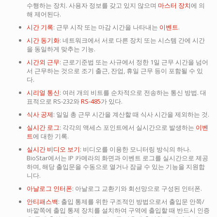
수행하는 장치. 사용자 정보를 갖고 있지 않으며
마스터 장치
에 의
해 제어된다.
시간 기록
: 근무 시작 또는 마감 시간을 나타내는
이벤트
.
시간 동기화
: 네트워크에서 서로 다른 장치 또는 시스템 간에 시간
을 동일하게 맞추는 기능.
시간외 근무
: 근로기준법 또는 사규에서 정한 1일 근무 시간을 넘어
서 근무하는 것으로 조기 출근, 잔업, 휴일 근무 등이 포함될 수 있
다.
시리얼 통신
: 여러 개의 비트를 순차적으로 전송하는 통신 방법. 대
표적으로 RS-232와
RS-485
가 있다.
식사 공제
: 일일 총 근무 시간을 계산할 때 식사 시간을 제외하는 것.
실시간 로그
: 각각의 액세스 포인트에서 실시간으로 발생하는
이벤
트
에 대한 기록.
실시간 비디오 보기
: 비디오를 이용한 모니터링 방식의 하나.
BioStar에서는 IP 카메라의 화면과 이벤트 로그를 실시간으로 제공
하며, 해당 출입문을 수동으로 열거나 잠글 수 있는 기능을 지원합
니다.
아날로그 인터폰
: 아날로그 교환기와 회선망으로 구성된 인터폰.
안티패스백
: 출입 통제를 위한 구조적인 방법으로서 출입문 안쪽/
바깥쪽에 출입 통제 장치를 설치하여 구역에 출입할 때 반드시 인증