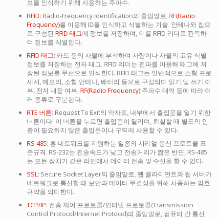
보를 인식하기 위해 사용하는 주파수.
RFID
: Radio-Frequency Identification의 줄임말로,
RF(Radio
Frequency)
를 이용해 ID를 인식하고 식별하는 기술. 안테나와 칩으
로 구성된
RFID 태그
에 정보를 저장하며, 이를 RFID 리더로 판독하
여 정보를 식별한다.
RFID 태그
: 카드 등의 사물에 부착하여 사람이나 사물의 고유 식별
정보를 저장하는 전자 태그. RFID 리더는 전파를 이용해 태그에 저
장된 정보를 무선으로 인식한다. RFID 태그는 일반적으로 소형 프로
세서, 메모리, 소형 안테나, 배터리 등으로 구성되며 읽기 및 쓰기 여
부, 전지 내장 여부,
RF(Radio Frequency)
주파수 대역 등에 따라 여
러 종류로 구분한다.
RTE 버튼
: Request To Exit의 약자로, 내부에서 출입문을 열기 위한
버튼이다. 이 버튼을 누르면 출입문이 열리며, 퇴실할 때 별도의 인
증이 필요하지 않은 출입문이나 구역에 사용할 수 있다.
RS-485
: 홈 네트워크를 지원하는 일종의 시리얼 통신 프로토콜 표
준규격. RS-232는 전송속도가 낮고 전송거리가 짧은 반면, RS-485
는 모든 장치가 같은 라인에서 데이터 전송 및 수신을 할 수 있다.
SSL
: Secure Socket Layer의 줄임말로, 웹 클라이언트와 웹 서버가
네트워크로 통신할 때 보안과 데이터 무결성을 위해 사용하는 암호
규약을 의미한다.
TCP/IP
: 전송 제어 프로토콜/인터넷 프로토콜(Transmission
Control Protocol/Internet Protocol)의 줄임말로, 컴퓨터 간 통신