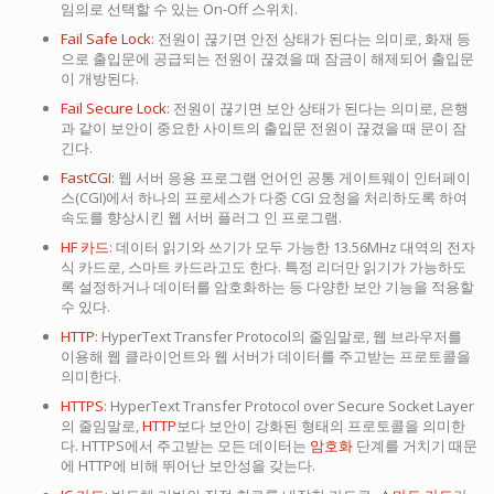
임의로 선택할 수 있는 On-Off 스위치.
Fail Safe Lock
: 전원이 끊기면 안전 상태가 된다는 의미로, 화재 등
으로 출입문에 공급되는 전원이 끊겼을 때 잠금이 해제되어 출입문
이 개방된다.
Fail Secure Lock
: 전원이 끊기면 보안 상태가 된다는 의미로, 은행
과 같이 보안이 중요한 사이트의 출입문 전원이 끊겼을 때 문이 잠
긴다.
FastCGI
: 웹 서버 응용 프로그램 언어인 공통 게이트웨이 인터페이
스(CGI)에서 하나의 프로세스가 다중 CGI 요청을 처리하도록 하여
속도를 향상시킨 웹 서버 플러그 인 프로그램.
HF 카드
: 데이터 읽기와 쓰기가 모두 가능한 13.56MHz 대역의 전자
식 카드로, 스마트 카드라고도 한다. 특정 리더만 읽기가 가능하도
록 설정하거나 데이터를 암호화하는 등 다양한 보안 기능을 적용할
수 있다.
HTTP
: HyperText Transfer Protocol의 줄임말로, 웹 브라우저를
이용해 웹 클라이언트와 웹 서버가 데이터를 주고받는 프로토콜을
의미한다.
HTTPS
: HyperText Transfer Protocol over Secure Socket Layer
의 줄임말로,
HTTP
보다 보안이 강화된 형태의 프로토콜을 의미한
다. HTTPS에서 주고받는 모든 데이터는
암호화
단계를 거치기 때문
에 HTTP에 비해 뛰어난 보안성을 갖는다.