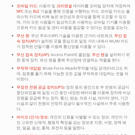
모바일 카드
: 사용자 및
크리덴셜
데이터를 모바일 장치에 저장하여
NFC
또는
BLE
기술을 통해 인증을 수행하는 카드. 모바일 카드는 플
라스틱 카드에 비해 높은 보안성과 편의성을 함께 도모할 수 있으
며, 거의 모든 사람들이 일상적으로 사용하는 모바일 기기를 이용함
으로써 카드 발급 및 관리 비용을 절감할 수 있다는 장점을 갖는다.
무선 랜
: 무선 주파수(RF) 기술을 이용한 근거리 네트워크.
무선 접
속 장치(AP)
가 설치된 곳을 중심으로 일정 거리 내에서 WLAN 카드
가 장착된 단말기를 이용해 통신망을 이용할 수 있다.
무선 접속 장치(AP)
: Access Point의 줄임말.
무선 랜
을 설치하기 위
한 중계 장치. 유선 랜을 통해 무선망에 연결하는 역할을 한다.
무작위 대입법
: Brute-Force Attack(무차별 대입 공격)이라고도 하
며, 암호를 풀기 위해 가능한 모든 값을 무작위로 대입하는 것을 의
미한다.
무정전 전원 공급 장치(UPS)
: 정전 등의 원인으로 주 전원의 공급이
중단되었을 때 일정 시간 동안 내장된 배터리를 이용해 장치에 비상
전원을 공급해 주는 장치. 통신, 방송, 의료 시설, 데이터 센터, 기간
시설과 같이 전원의 안정적 공급이 필수적인 시설에서 주로 사용한
다.
바이오 (인식) 정보
: 개인의 신원을 식별할 수 있는 정보. 개인이 가
진 고유한 신체적, 행동적 특징을 갖는 정보로 지문, 서명, 정맥 패
턴, 얼굴, 음성, 홍채, 유전자 등을 말한다.