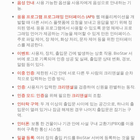
음성 안내
: 사용 가능한 옵션을 사용자에게 음성으로 안내하는 기
능.
응용 프로그램 프로그래밍 인터페이스 (API)
: 웹 애플리케이션을 개
발할 때 다른 서비스 플랫폼에 요청을 보내고 응답을 받기 위해 정
의된 명세. 응용 프로그램에서 사용할 수 있도록 운영 체제나 프로
그래밍 언어가 제공하는 기능을 제어할 수 있게 만든 인터페이스.
주로 파일 제어, 장 체어, 화상 처리, 문자 제어 등을 위한 인터페이
스를 제공한다.
이벤트
: 사용자, 장치, 출입문 간에 발생하는 상호 작용. BioStar 서
버에 로그로 기록되며 인증 성공 및 실패, 출입문 상태 변화, 경보,
알람 등이 있다.
이중 인증
: 제한된 시간 안에 서로 다른 두 사람의 크리덴셜을 순차
적으로 입력하는 인증 방식.
인증
: 사용자가 입력한
크리덴셜
을 검증하여 신원을 판별하는 동작.
인증 모드
:
인증
을 위해 필요한
크리덴셜
의 조합.
인터락 구역
: 두 개 이상의 출입문 사이에 있는 공간으로, 하나의 출
입문이 열려 있거나 잠금 해제된 경우 나머지 출입문은 잠기는 구
역.
인터폰
: 보통 한 건물이나 기관 안에 사설 구내 교환기(PBX)를 이용
하여 구축한 통신 시스템.
일괄 등록
: 여러 장의 출입 카드를 BioStar 서버에 등록하는 것을 말