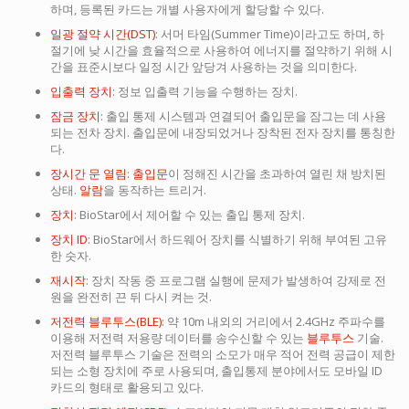
하며, 등록된 카드는 개별 사용자에게 할당할 수 있다.
일광 절약 시간(DST)
: 서머 타임(Summer Time)이라고도 하며, 하
절기에 낮 시간을 효율적으로 사용하여 에너지를 절약하기 위해 시
간을 표준시보다 일정 시간 앞당겨 사용하는 것을 의미한다.
입출력 장치
: 정보 입출력 기능을 수행하는 장치.
잠금 장치
: 출입 통제 시스템과 연결되어 출입문을 잠그는 데 사용
되는 전차 장치. 출입문에 내장되었거나 장착된 전자 장치를 통칭한
다.
장시간 문 열림
:
출입문
이 정해진 시간을 초과하여 열린 채 방치된
상태.
알람
을 동작하는 트리거.
장치
: BioStar에서 제어할 수 있는 출입 통제 장치.
장치 ID
: BioStar에서 하드웨어 장치를 식별하기 위해 부여된 고유
한 숫자.
재시작
: 장치 작동 중 프로그램 실행에 문제가 발생하여 강제로 전
원을 완전히 끈 뒤 다시 켜는 것.
저전력 블루투스(BLE)
: 약 10m 내외의 거리에서 2.4GHz 주파수를
이용해 저전력 저용량 데이터를 송수신할 수 있는
블루투스
기술.
저전력 블루투스 기술은 전력의 소모가 매우 적어 전력 공급이 제한
되는 소형 장치에 주로 사용되며, 출입통제 분야에서도 모바일 ID
카드의 형태로 활용되고 있다.