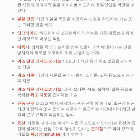
된 사용자 아이디와 얼굴 이미지를 비교하여 동일인임을 확인할 수
있다.
얼굴 인증
: 사람의 얼굴 특징을 이용하여 신원을 확인하는 기술 또
는 그러한 인증 체계.
업그레이드
: 하드웨어나 소프트웨어의 성능을 기존 제품보다 뛰어
난 새것으로 바꾸는 작업.
에폭시
: 장치를 옥외에 설치할 경우 빗물이 장치에 들어가는 것을
방지하여 회로를 보호하기 위해 사용하는 소재.
위조 얼굴 감지(LFD) 기술
: 마스크나 사진 등의 위조 얼굴을 감지하
는 기술.
위조 지문
: 타인의 지문을 본떠서 종이, 실리콘, 고무 등으로 만든 가
짜 지문.
위조 지문 감지(LFD) 기술
: 고무, 실리콘, 점토, 접착제, 필름 등으로
복제한
위조 지문
을 감지하는 기술.
유동 근무
: BioStar에서 제공하는 근무 규칙 중 하나로, 출근과 퇴근
시간이 정해져 있지 않으며 사용자가 출근하는 시간에 따라 해당 날
짜의 근무 규칙이 적용되는 방식.
융선
: 지문을 나타내는 하나의 지문 곡선으로서 연속되는 융선과 중
간에 끊어지는 끝점, 2개의 융선이 만나는
분기점
으로 되어 있으며,
이들을
특징점(minutiae)
이라 부른다.