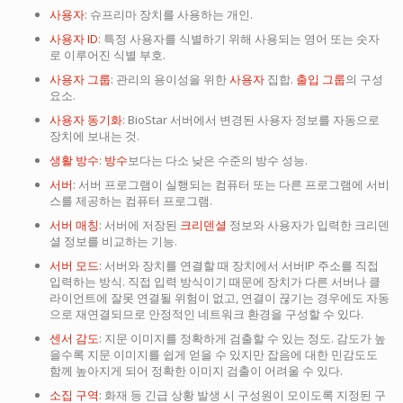
사용자
: 슈프리마 장치를 사용하는 개인.
사용자 ID
: 특정 사용자를 식별하기 위해 사용되는 영어 또는 숫자
로 이루어진 식별 부호.
사용자 그룹
: 관리의 용이성을 위한
사용자
집합.
출입 그룹
의 구성
요소.
사용자 동기화
: BioStar 서버에서 변경된 사용자 정보를 자동으로
장치에 보내는 것.
생활 방수
:
방수
보다는 다소 낮은 수준의 방수 성능.
서버
: 서버 프로그램이 실행되는 컴퓨터 또는 다른 프로그램에 서비
스를 제공하는 컴퓨터 프로그램.
서버 매칭
: 서버에 저장된
크리덴셜
정보와 사용자가 입력한 크리덴
셜 정보를 비교하는 기능.
서버 모드
: 서버와 장치를 연결할 때 장치에서 서버IP 주소를 직접
입력하는 방식. 직접 입력 방식이기 때문에 장치가 다른 서버나 클
라이언트에 잘못 연결될 위험이 없고, 연결이 끊기는 경우에도 자동
으로 재연결되므로 안정적인 네트워크 환경을 구성할 수 있다.
센서 감도
: 지문 이미지를 정확하게 검출할 수 있는 정도. 감도가 높
을수록 지문 이미지를 쉽게 얻을 수 있지만 잡음에 대한 민감도도
함께 높아지게 되어 정확한 이미지 검출이 어려울 수 있다.
소집 구역
: 화재 등 긴급 상황 발생 시 구성원이 모이도록 지정된 구