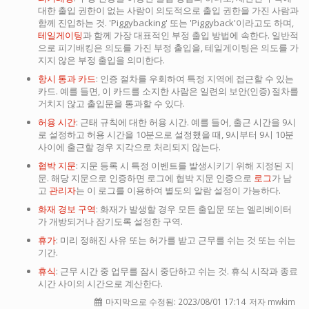
대한 출입 권한이 없는 사람이 의도적으로 출입 권한을 가진 사람과
함께 진입하는 것. 'Piggybacking' 또는 'Piggyback'이라고도 하며,
테일게이팅
과 함께 가장 대표적인 부정 출입 방법에 속한다. 일반적
으로 피기배킹은 의도를 가진 부정 출입을, 테일게이팅은 의도를 가
지지 않은 부정 출입을 의미한다.
항시 통과 카드
: 인증 절차를 우회하여 특정 지역에 접근할 수 있는
카드. 예를 들면, 이 카드를 소지한 사람은 일련의 보안(인증) 절차를
거치지 않고 출입문을 통과할 수 있다.
허용 시간
: 근태 규칙에 대한 허용 시간. 예를 들어, 출근 시간을 9시
로 설정하고 허용 시간을 10분으로 설정했을 때, 9시부터 9시 10분
사이에 출근할 경우 지각으로 처리되지 않는다.
협박 지문
: 지문 등록 시 특정 이벤트를 발생시키기 위해 지정된 지
문. 해당 지문으로 인증하면 로그에 협박 지문 인증으로
로그
가 남
고
관리자
는 이 로그를 이용하여 별도의 알람 설정이 가능하다.
화재 경보 구역
: 화재가 발생할 경우 모든 출입문 또는 엘리베이터
가 개방되거나 잠기도록 설정한 구역.
휴가
: 미리 정해진 사유 또는 허가를 받고 근무를 쉬는 것 또는 쉬는
기간.
휴식
: 근무 시간 중 업무를 잠시 중단하고 쉬는 것. 휴식 시작과 종료
시간 사이의 시간으로 계산한다.
마지막으로 수정됨:
2023/08/01 17:14
저자 mwkim