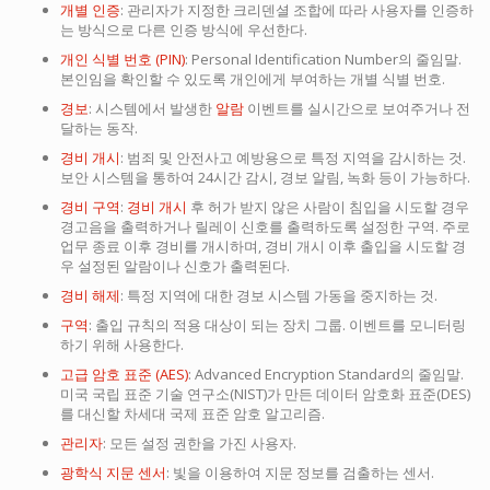
개별 인증
: 관리자가 지정한 크리덴셜 조합에 따라 사용자를 인증하
는 방식으로 다른 인증 방식에 우선한다.
개인 식별 번호 (PIN)
: Personal Identification Number의 줄임말.
본인임을 확인할 수 있도록 개인에게 부여하는 개별 식별 번호.
경보
: 시스템에서 발생한
알람
이벤트를 실시간으로 보여주거나 전
달하는 동작.
경비 개시
: 범죄 및 안전사고 예방용으로 특정 지역을 감시하는 것.
보안 시스템을 통하여 24시간 감시, 경보 알림, 녹화 등이 가능하다.
경비 구역
:
경비 개시
후 허가 받지 않은 사람이 침입을 시도할 경우
경고음을 출력하거나 릴레이 신호를 출력하도록 설정한 구역. 주로
업무 종료 이후 경비를 개시하며, 경비 개시 이후 출입을 시도할 경
우 설정된 알람이나 신호가 출력된다.
경비 해제
: 특정 지역에 대한 경보 시스템 가동을 중지하는 것.
구역
: 출입 규칙의 적용 대상이 되는 장치 그룹. 이벤트를 모니터링
하기 위해 사용한다.
고급 암호 표준 (AES)
: Advanced Encryption Standard의 줄임말.
미국 국립 표준 기술 연구소(NIST)가 만든 데이터 암호화 표준(DES)
를 대신할 차세대 국제 표준 암호 알고리즘.
관리자
: 모든 설정 권한을 가진 사용자.
광학식 지문 센서
: 빛을 이용하여 지문 정보를 검출하는 센서.