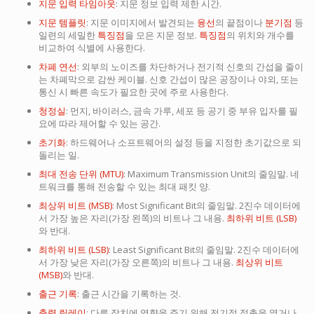
지문 입력 타임아웃
: 지문 정보 입력 제한 시간.
지문 템플릿
: 지문 이미지에서 발견되는
융선
의 끝점이나
분기점
등
일련의 세밀한
특징점
을 모은 지문 정보.
특징점
의 위치와 개수를
비교하여 식별에 사용한다.
차폐 연선
: 외부의 노이즈를 차단하거나 전기적 신호의 간섭을 줄이
는 차폐막으로 감싼 케이블. 신호 간섭이 많은 공장이나 야외, 또는
통신 시 빠른 속도가 필요한 곳에 주로 사용한다.
청정실
: 먼지, 바이러스, 금속 가루, 세포 등 공기 중 부유 입자를 필
요에 따라 제어할 수 있는 공간.
초기화
: 하드웨어나 소프트웨어의 설정 등을 지정한 초기값으로 되
돌리는 일.
최대 전송 단위 (MTU)
: Maximum Transmission Unit의 줄임말. 네
트워크를 통해 전송할 수 있는 최대 패킷 양.
최상위 비트 (MSB)
: Most Significant Bit의 줄임말. 2진수 데이터에
서 가장 높은 자리(가장 왼쪽)의 비트나 그 내용.
최하위 비트 (LSB)
와 반대.
최하위 비트 (LSB)
: Least Significant Bit의 줄임말. 2진수 데이터에
서 가장 낮은 자리(가장 오른쪽)의 비트나 그 내용.
최상위 비트
(MSB)
와 반대.
출근 기록
: 출근 시간을 기록하는 것.
출력 릴레이
: 다른 장치에 영향을 주기 위해 전기적 접촉을 열거나