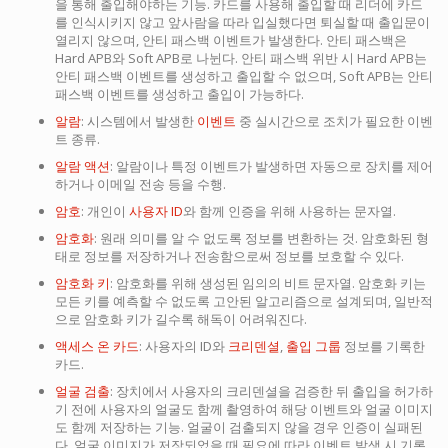
을 통해 출입해야하는 기능. 카드를 사용해 출입할 때 리더에 카드
를 인식시키지 않고 앞사람을 따라 입실했다면 퇴실할 때 출입문이
열리지 않으며, 안티 패스백 이벤트가 발생한다. 안티 패스백은
Hard APB와 Soft APB로 나뉜다. 안티 패스백 위반 시 Hard APB는
안티 패스백 이벤트를 생성하고 출입할 수 없으며, Soft APB는 안티
패스백 이벤트를 생성하고 출입이 가능하다.
알람
: 시스템에서 발생한
이벤트
중 실시간으로 조치가 필요한 이벤
트 종류.
알람 액션
: 알람이나 특정 이벤트가 발생하면 자동으로 장치를 제어
하거나 이메일 전송 등을 수행.
암호
: 개인이
사용자 ID
와 함께 인증을 위해 사용하는 문자열.
암호화
: 원래 의미를 알 수 없도록 정보를 변환하는 것. 암호화된 형
태로 정보를 저장하거나 전송함으로써 정보를 보호할 수 있다.
암호화 키
: 암호화를 위해 생성된 임의의 비트 문자열. 암호화 키는
모든 키를 예측할 수 없도록 고안된 알고리즘으로 설계되며, 일반적
으로 암호화 키가 길수록 해독이 어려워진다.
액세스 온 카드
: 사용자의 ID와
크리덴셜
,
출입 그룹
정보를 기록한
카드.
얼굴 검출
: 장치에서 사용자의 크리덴셜을 검증한 뒤 출입을 허가하
기 전에 사용자의 얼굴도 함께 촬영하여 해당 이벤트와 얼굴 이미지
도 함께 저장하는 기능. 얼굴이 검출되지 않을 경우 인증이 실패된
다. 얼굴 이미지가 저장되었을 때 필요에 따라 이벤트 발생 시 기록