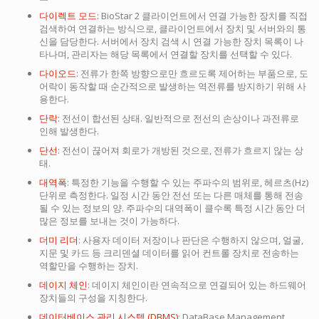
다이렉트 모드
: BioStar 2 클라이언트에서 연결 가능한 장치를 직접
검색하여 연결하는 방식으로, 클라이언트에서 장치 및 서버와의 통
신을 담당한다. 서버에서 장치 검색 시 연결 가능한 장치 목록이 나
타나며, 관리자는 해당 목록에서 연결할 장치를 선택할 수 있다.
다이오드
: 전류가 한쪽 방향으로만 흐르도록 제어하는 부품으로, 도
어락이 동작할 때 순간적으로 발생하는 역전류를 방지하기 위해 사
용한다.
단락
: 전선이 합선된 상태. 일반적으로 전선의 손상이나 과전류로
인해 발생한다.
단선
: 전선이 끊어져 회로가 개방된 것으로, 전류가 흐르지 않는 상
태.
대역폭
: 특정한 기능을 수행할 수 있는 주파수의 범위로, 헤르츠(Hz)
단위로 측정한다. 일정 시간 동안 전선 또는 다른 매체를 통해 전송
될 수 있는 정보의 양. 주파수의 대역폭이 클수록 특정 시간 동안 더
많은 정보를 보내는 것이 가능하다.
더미 리더
: 사용자 데이터 저장이나 판단은 수행하지 않으며, 얼굴,
지문 및 카드 등 크리덴셜 데이터를 읽어 컨트롤 장치로 전송하는
역할만을 수행하는 장치.
데이지 체인
: 데이지 체인이란 연속적으로 연결되어 있는 하드웨어
장치들의 구성을 지칭한다.
데이터베이스 관리 시스템 (DBMS)
: DataBase Management