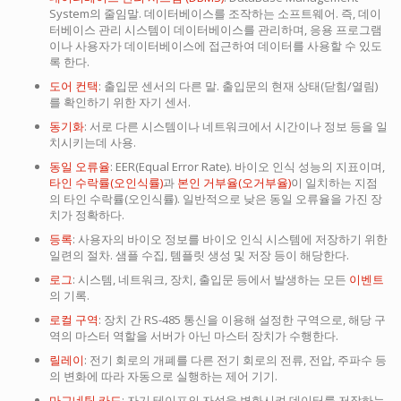
System의 줄임말. 데이터베이스를 조작하는 소프트웨어. 즉, 데이
터베이스 관리 시스템이 데이터베이스를 관리하며, 응용 프로그램
이나 사용자가 데이터베이스에 접근하여 데이터를 사용할 수 있도
록 한다.
도어 컨택
: 출입문 센서의 다른 말. 출입문의 현재 상태(닫힘/열림)
를 확인하기 위한 자기 센서.
동기화
: 서로 다른 시스템이나 네트워크에서 시간이나 정보 등을 일
치시키는데 사용.
동일 오류율
: EER(Equal Error Rate). 바이오 인식 성능의 지표이며,
타인 수락률(오인식률)
과
본인 거부율(오거부율)
이 일치하는 지점
의 타인 수락률(오인식률). 일반적으로 낮은 동일 오류율을 가진 장
치가 정확하다.
등록
: 사용자의 바이오 정보를 바이오 인식 시스템에 저장하기 위한
일련의 절차. 샘플 수집, 템플릿 생성 및 저장 등이 해당한다.
로그
: 시스템, 네트워크, 장치, 출입문 등에서 발생하는 모든
이벤트
의 기록.
로컬 구역
: 장치 간 RS-485 통신을 이용해 설정한 구역으로, 해당 구
역의 마스터 역할을 서버가 아닌 마스터 장치가 수행한다.
릴레이
: 전기 회로의 개폐를 다른 전기 회로의 전류, 전압, 주파수 등
의 변화에 따라 자동으로 실행하는 제어 기기.
마그네틱 카드
: 자기 테이프의 자성을 변화시켜 데이터를 저장하는