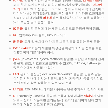
IC 카드
: 반도체 기반의 집적 회로를 내장한 카드로,
스마트 카드
라
고도 한다. IC 카드는 데이터 읽기와 쓰기가 모두 가능하며,
마그네
틱 카드
에 비해 저장 공간이 크고 내구성이 뛰어나 자석과 접촉해도
데이터가 손상되지 않는다. 또한, 특정 규격의 리더와만 호환되도록
설정하거나 데이터를
암호화
하는 등 다양한 보안 기능을 적용할 수
있어 보안성 및 기능성이 높다.
IK 등급
: 물리적 충격에 대한 제품 보호 정도를 규정한 국제 등급.
I/O
: 입력(Input)과 출력(Output)의 약어.
IP 등급
: 고체 및 액체에 대한 제품 보호 정도를 규정한 국제 등급.
ISO 19749-2
: 지문의 세밀한 특징점을 이용하여 지문 정보를 표현
한 ISO 국제 지문 데이터 형식.
JSON
: JavaScript Object Notation의 줄임말. 복잡한 객체들의 관계
를 문자, 괄호, 기호만으로 표현할 수 있으며, PHP, C#, Python 등
많은 언어에서 사용할 수 있다.
LAN
: 근거리 통신망(Local Area Network)의 줄임말. 건물과 같은
한정된 지역 내에 위치한 컴퓨터, 프린터, 기타 장치 등을 통신선으
로 연결하여 상호 작용할 수 있는 망 시스템.
LF 카드
: 120~140 kHz 대역을 사용하는 낮은 주파수의 전자식 카드.
NC
: Normally Closed의 줄임말. 보통의 상태에서는
릴레이
가 닫혀
있으나 장치가 작동하면 열리는 동작. 초기에 릴레이가 닫혀 있기
때문에 연결된 회로에 전류가 흐른다.