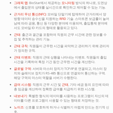
그래픽 맵
: BioStar에서 제공하는
모니터링
방식의 하나로, 도면상
에서 출입문의 상태를 실시간으로 확인하고 제어할 수 있는 기능.
근거리 무선 통신(NFC)
: 모바일 단말기에 탑재하여 근거리에서 양
방향 데이터 송수신을 지원하는
RFID
기술. 스마트폰 보급률이 늘어
남에 따라 금융, 통신 등 다양한 분야에 이용되며, 출입통제 분야에
서도 모바일 ID 카드의 형태로 활용되고 있다.
근태
: 출근과 결근을 포함하여 직원의 근무 시간에 관한 정보를 수
집 및 추적하는 관리 기능.
근태 규칙
: 직원들이 근무한 시간을 파악하고 관리하기 위해 관리자
가 정의한 규칙.
근태 이벤트
: 직원의 근태 상황을 나타내는 이벤트. 직원들의 출입
시간을 기록하여 특정 기간 동안 근무한 시간을 계산한다.
글로벌 구역
: 서버와 마스터 장치가 TCP/IP로 연결되고, 마스터 장
치와 슬레이브 장치가 RS-485 통신으로 연결되어 통신하는 구역.
해당 구역의 마스터 역할을 서버가 수행한다.
급여 시스템
: 직원의 근무 시간 및
근태
, 기타 세금 등의 요인에 따라
총 임금을 계산하여 정확한 급여를 지급하기 위한 시스템.
내보내기
: 특별한 형식의 데이터를 사용하는 프로그램이 자신의 데
이터를 다른 프로그램이 사용할 수 있는 형태로 저장하는 것.
노이즈
: 신호를 모호하게 하거나 식별하기 어렵게 만드는 전기적 신
호.