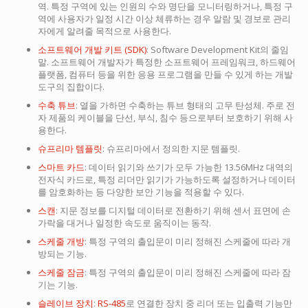
역. 특정 구역에 있는 인원의 수와 명단을 모니터링하거나, 특정 구
역에 사용자가 일정 시간 이상 체류하는 경우 알람 및 경보로 관리
자에게 알려줄 목적으로 사용한다.
소프트웨어 개발 키트 (SDK)
: Software Development Kit의 줄임
말. 소프트웨어 개발자가 특정한 소프트웨어 프레임워크, 하드웨어
플랫폼, 컴퓨터 등을 위한 응용 프로그램을 만들 수 있게 하는 개발
도구의 집합이다.
수축 튜브
: 열을 가하면 수축하는 튜브 형태의 고무 탄성체. 주로 전
자 제품의 케이블을 단선, 부식, 침수 등으로부터 보호하기 위해 사
용한다.
슈프리마 템플릿
: 슈프리마에서 정의한 지문 템플릿.
스마트 카드
: 데이터 읽기와 쓰기가 모두 가능한 13.56MHz 대역의
전자식 카드로, 특정 리더만 읽기가 가능하도록 설정하거나 데이터
를 암호화하는 등 다양한 보안 기능을 적용할 수 있다.
스캔
: 지문 정보를 디지털 데이터로 전환하기 위해 센서 표면에 손
가락을 대거나 일정한 속도로 움직이는 동작.
스케줄 개방
: 특정 구역의 출입문이 미리 정해진 스케줄에 따라 개
방되는 기능.
스케줄 잠금
: 특정 구역의 출입문이 미리 정해진 스케줄에 따라 잠
기는 기능.
슬레이브 장치
:
RS-485
로 연결한 장치 중 리더 또는 입출력 기능만