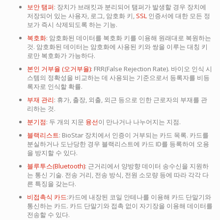
보안 탬퍼
: 장치가 브래킷과 분리되어 탬퍼가 발생할 경우 장치에
저장되어 있는 사용자, 로그, 암호화 키,
SSL
인증서에 대한 모든 정
보가 즉시 삭제되도록 하는 기능.
복호화
: 암호화된 데이터를 복호화 키를 이용해 원래대로 복원하는
것. 암호화된 데이터는 암호화에 사용된 키와 쌍을 이루는 대칭 키
로만 복호화가 가능하다.
본인 거부율 (오거부율)
: FRR(False Rejection Rate). 바이오 인식 시
스템의 정확성을 비교하는 데 사용되는 기준으로서 등록자를 비등
록자로 인식할 확률.
부재 관리
: 휴가, 출장, 외출, 외근 등으로 인한 근로자의 부재를 관
리하는 것.
분기점
: 두 개의 지문
융선
이 만나거나 나누어지는 지점.
블랙리스트
: BioStar 장치에서 인증이 거부되는 카드 목록. 카드를
분실하거나 도난당한 경우 블랙리스트에 카드 ID를 등록하여 오용
을 방지할 수 있다.
블루투스(Bluetooth)
: 근거리에서 양방향 데이터 송수신을 지원하
는 통신 기술. 전송 거리, 전송 방식, 전원 소모량 등에 따라 각각 다
른 특징을 갖는다.
비접촉식 카드
:카드에 내장된 코일 안테나를 이용해 카드 단말기와
통신하는 카드. 카드 단말기와 접촉 없이 자기장을 이용해 데이터를
전송할 수 있다.