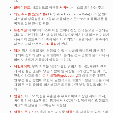
다.
클라이언트
: 네트워크를 이용해
서버
에 서비스를 요청하는 주체.
타인 수락률 (오인식률)
: FAR(False Acceptance Rate). 바이오 인식
시스템의 정확성을 비교할 때 사용되는 기준으로서 비등록자를 등
록자로 잘못 인식할 확률.
트랜잭션
: 데이터베이스에 대한 조회나 갱신 조작 등으로 구성되는
처리의 기본 단위. 갱신에 의해 일시적으로 일치하지 않는 데이터가
사용되지 않도록 하기 위해 묶어서 처리한다. 트랜잭션이 충족해야
하는 기술적 요건은
ACID 특성
이 있다.
탬퍼
: 장치 상태를 모니터링할 수 있는 방법의 하나로써 외부 요인
에 의해 장치가 설치된 브래킷에서 분리될 경우 경보가 울리거나 서
버에 이벤트가 기록되게 설정할 수 있다.
테일게이팅
: 부정 인증을 이용한 출입 방법의 하나로, 제한된 구역
에 대한 출입 권한이 없는 사람이 앞 사람을 따라 진입하는 것. '2인
진입'이라고도 하며,
피키배킹(Piggybacking)
과 함께 가장 대표적
인 부정 출입 방법에 속한다. 일반적으로 테일게이팅은 의도를 가지
지 않은 부정 출입을, 피기배킹은 의도를 가진 부정 출입을 의미한
다.
템플릿
: 바이오 특징을 추출한 후 부호화하여 저장한 데이터로서,
바이오 인식 시스템 또는 장치에서 사용자가 입력한 바이오 샘플과
비교하여 신원을 파악하는 데 사용됨.
템플릿 온 카드
: 사용자 정보 및 지문
템플릿
을 저장할 수 있는 스마