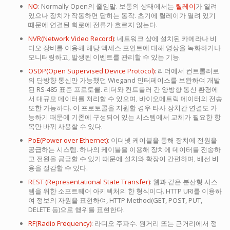
NO
: Normally Open의 줄임말. 보통의 상태에서는
릴레이
가 열려
있으나 장치가 작동하면 닫히는 동작. 초기에 릴레이가 열려 있기
때문에 연결된 회로에 전류가 흐르지 않는다.
NVR(Network Video Record)
: 네트워크 상에 설치된 카메라나 비
디오 장비를 이용해 해당 액세스 포인트에 대해 영상을 녹화하거나
모니터링하고, 발생된 이벤트를 관리할 수 있는 기능.
OSDP(Open Supervised Device Protocol)
: 리더에서 컨트롤러로
의 단방향 통신만 가능했던 Wiegand 인터페이스를 보완하여 개발
된 RS-485 표준 프로토콜. 리더와 컨트롤러 간 양방향 통신 환경에
서 대규모 데이터를 처리할 수 있으며, 바이오메트릭 데이터의 전송
또한 가능하다. 이 프로토콜을 지원할 경우 타사 장치간 연결도 가
능하기 때문에 기존에 구성되어 있는 시스템에서 교체가 필요한 항
목만 바꿔 사용할 수 있다.
PoE(Power over Ethernet)
: 이더넷 케이블을 통해 장치에 전원을
공급하는 시스템. 하나의 케이블을 이용해 장치에 데이터를 전송하
고 전원을 공급할 수 있기 때문에 설치와 확장이 간편하며, 배선 비
용을 절감할 수 있다.
REST (Representational State Transfer)
: 웹과 같은 분산형 시스
템을 위한 소프트웨어 아키텍처의 한 형식이다. HTTP URI를 이용하
여 정보의 자원을 표현하여, HTTP Method(GET, POST, PUT,
DELETE 등)으로 행위를 표현한다.
RF(Radio Frequency)
: 라디오 주파수. 원거리 또는 근거리에서 정