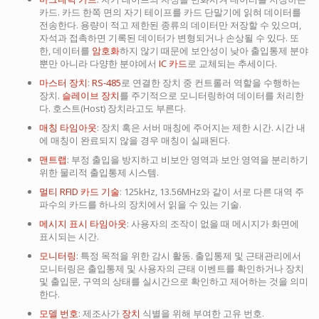
카드. 카드 한쪽 면의 자기 테이프를 카드 단말기에 읽혀 데이터를
전송한다. 용량이 적고 제한된 종류의 데이터만 저장할 수 있으며,
자석과 접촉하면 기록된 데이터가 변형되거나 손상될 수 있다. 또
한, 데이터를
암호화
하지 않기 때문에 보안성이 낮아 출입통제 분야
뿐만 아니라 다양한 분야에서
IC 카드
로 교체되는 추세이다.
마스터 장치
:
RS-485
로 연결한 장치 중 컨트롤러 역할을 수행하는
장치.
슬레이브 장치
를 주기적으로 모니터링하여 데이터를 처리한
다. 호스트(Host) 장치라고도 부른다.
매칭 타임아웃
: 장치 혹은 서버 매칭에 주어지는 제한 시간. 시간 내
에 매칭이 완료되지 않을 경우 매칭이 실패된다.
맨트랩
: 부정 출입을 방지하고 비보안 영역과 보안 영역을 분리하기
위한 물리적 출입통제 시스템.
멀티 RFID 카드 기술
: 125kHz, 13.56MHz와 같이 서로 다른 대역 주
파수의 카드를 하나의 장치에서 읽을 수 있는 기술.
메시지 표시 타임아웃
: 사용자의 조작이 없을 때 메시지가 화면에
표시되는 시간.
모니터링
: 특정 목적을 위한 감시 활동. 출입통제 및 근태관리에서
모니터링은 출입통제 및 사용자의 근태 이벤트를 확인하거나 장치
및 출입문, 구역의 상태를 실시간으로 확인하고 제어하는 것을 의미
한다.
모델 번호
: 제조사가
장치
식별을 위해 부여한 고유 번호.