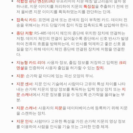
적합성 판단 엔진(CDE)
: 슈프리마의 지문 매칭 알고리즘의 절차 중
하나로, 지문 이미지를 처리하여 지문의
특징점
을 추출하기 전에 먼
저 올바른 지문 이미지를 획득하였는지를 판단하는 단계.
접촉식 카드
: 표면에 금색 또는 은색의 칩이 부착된 카드. 데이터 전
송을 위해서는 카드 단말기에 칩이 직접 접촉되도록 삽입해야 한다.
종단 저항
: RS-485 데이지 체인의 종단에 위치한 장치에 연결하는
저항. 데이지 체인의 연결이 길어질수록 종단에서 신호 반사가 발생
하여 전류의 흐름을 방해하는데, 이 반사를 억제하고 좋은 신호 품
질을 얻기 위해 데이지 체인 종단에 연결된 장치에 저항을 연결한
다.
지능형 카드 리더
: 사용자 정보, 출입 정보를 저장하고 입력된
크리
덴셜
을 인증하여 사용자 출입을 허가할 수 있는
장치
.
지문
: 손가락 끝 마디에 있는 곡선 모양의 무늬.
지문 센서
: 지문 인식 기술에서 사람마다 고유의 특성 차이를 나타
내는 손가락 지문의 영상 정보를 획득하는 입력 영상 장치 또는
지
문 스캐너
에서 지문 정보를 읽을 수 있도록 손가락을 올려놓는 부
분.
지문 스캐너
: 사용자의
지문
을 데이터베이스에 등록하기 위해 지문
을 스캔하는 장치.
지문 인식
: 사람마다 고유한 특성을 가진 손가락 지문의 영상 정보
를 이용하여 사람을 인식을 기술 또는 그러한 인증 체계.