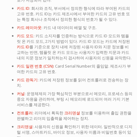
보가 저장되어 있다.
카드 ID
: 회사와 조직, 부서에서 정의한 형식에 따라 부여된 카드의
고유 번호. 카드 ID는 카드 제조사에서 부여한 카드의 고유 번호 또
는 특정 회사나 조직에서 정의한 형식의 번호가 될 수 있다.
카드 레이아웃
: 카드 내 데이터의 배열 및 구조.
카드 모드
: 카드 소지자를 인증하는 방식으로 카드 ID 모드와 템플
릿 온 카드 모드, 2가지 방법이 있다. 카드 ID 모드는 카드에 저장된
카드 ID
를 기준으로 장치 내에 저장된 사용자 ID와 지문 정보를 비
교하는 반면, 템플릿 온 카드 모드는 사용자가 입력한 지문과 카드
내의 지문 정보가 일치하는지 검사하여 사용자의 신원을 파악한다.
카드 일련 번호 (CSN)
: Card Serial Number의 줄임말. 제조사가 부
여한 카드의 고유 번호.
카드 판독기
: 카드에 저장된 정보를 읽어 컨트롤러로 전송하는 장
치.
커널
: 운영체제의 가장 핵심적인 부분으로서 메모리, 프로세스 등의
중요 자원을 관리하며, 부팅 시 메모리에 로드되어 여러 가지 기본
서비스를 제공한다.
컨트롤러
: 리더에서 획득한
크리덴셜
정보를 이용하여 출입 권한을
판별하고 리더의 입출력을 제어하는 장치.
크리덴셜
: 사용자의 신원을 확인하기 위한 데이터. 일반적으로 디지
털 서명, 스마트카드, 바이오 정보, 사용자 이름과 비밀번호 등이 있