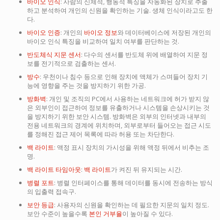
바이오 인식
: 사람의 신체적, 행동적 특징을 자동화된 장치로 추출
하고 분석하여 개인의 신원을 확인하는 기술. 생체 인식이라고도 한
다.
바이오 인증
: 개인의
바이오 정보
와 데이터베이스에 저장된 개인의
바이오 인식 특징을 비교하여 일치 여부를 판단하는 것.
반도체식 지문 센서
: 다수의 센서를 반도체 위에 배열하여 지문 정
보를 전기적으로 검출하는 센서.
방수
: 우천이나 침수 등으로 인해 장치에 액체가 스며들어 장치 기
능에 영향을 주는 것을 방지하기 위한 가공.
방화벽
: 개인 및 조직의 PC에서 사용하는 네트워크에 허가 받지 않
은 외부인이 접근하여 정보를 유출하거나 시스템을 손상시키는 것
을 방지하기 위한 보안 시스템. 방화벽은 외부의 인터넷과 내부의
전용 네트워크의 경계에 위치하며, 외부로부터 들어오는 접근 시도
를 정해진 접근 제어 목록에 따라 허용 또는 차단한다.
백 라이트
: 액정 표시 장치의 가시성을 위해 액정 뒤에서 비추는 조
명.
백 라이트 타임아웃
:
백 라이트
가 켜진 뒤 유지되는 시간.
병렬 포트
: 병렬 인터페이스를 통해 데이터를 동시에 전송하는 방식
의 입출력 접속구.
보안 등급
: 사용자의 신원을 확인하는 데 필요한 지문의 일치 정도.
보안 수준이 높을수록
본인 거부율
이 높아질 수 있다.