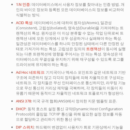
1:N 인증
: 데이터베이스에서 사용자 정보를 찾아내는 인증 방법. 개
인의 바이오 정보와 등록된 모든 데이터베이스의 정보를 비교하여
식별하는 방식.
ACID 특성
: 데이터베이스에 대하여 원자성(Atomic), 일관성
(Consistent), 고립성(Isolated), 영속성(Durable)을 가져야하는 트
랜잭선의 특성. 원자성은 더 이상 분류할 수 없는 작업 단위로써 트
랜잭션 내에 모든 단계에서 모두 성공하거나 실패해야 하는 특성.
일관성은 데이터베이스를 하나의 안정된 상태에서 다른 안정된 상
태로 가져가야 하는 특성. 고립성은 임의의
트랜잭션
이 동시에 실행
되는 다른 트랜잭션에 영향을 주어서는 안 되는 특성. 영속성은 데
이터베이스의 무결성을 유지하기 위해 재구성될 수 있도록 로그를
드라이브에 유지해야 하는 특성.
Ad Hoc 네트워크
: 기지국이나 엑세스 포인트와 같은 네트워크 기반
구조에 의존하지 않고 각각의 장치들에 의해 자율적으로 구성되는
네트워크. 각 장치들은 무선 인터페이스로 통신하지만, 라우팅 기능
으로 무선 통신의 거리상 제약을 극복하며, 각 장치들의 이동이 자
유롭기 때문에 동적이고 자율적인 네트워크 토폴로지가 형성된다.
ANSI 378
: 미국 규격 협회(ANSI)에서 정의한 지문 템플릿 표준.
DHCP
: 동적 호스트 설정 통신 규약(Dynamic Host Configuration
Protocol)의 줄임말. TCP/IP 통신을 위해 필요한 설정 정보를 자동
으로 할당하고 관리하기 위한 통신 규약.
DIP 스위치
: 하드웨어 변경없이 사용자가 회로 기판상에서 기능을