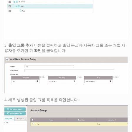
3.
출입 그룹 추가
버튼을 클릭하고 출입 등급과 사용자 그룹 또는 개별 사
용자를 추가한 뒤
확인
을 클릭합니다.
4. 새로 생성된 출입 그룹 목록을 확인합니다.