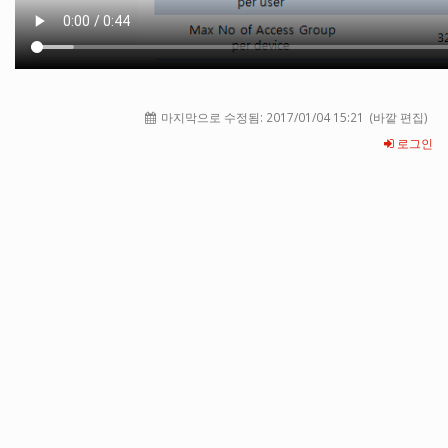
마지막으로 수정됨:
2017/01/04 15:21
(바깥 편집)
로그인