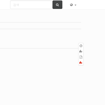
이
전
책
판
에
PDF
추
로
Fold/unfold
가
내
all
보
내
기