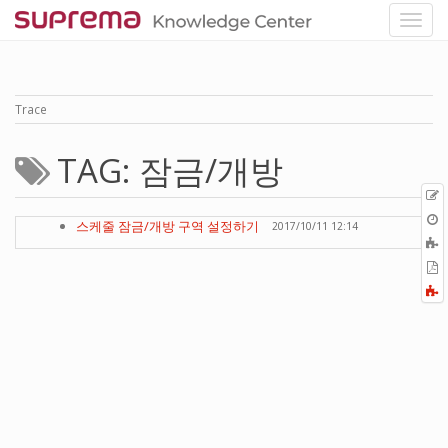
Trace
TAG: 잠금/개방
p
O
스케줄 잠금/개방 구역 설정하기
2017/10/11 12:14
r
A
t
E
b
t
F
P
a