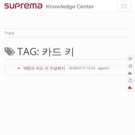
Trace
TAG: 카드 키
p
O
16진수 카드 키 구성하기
2018/07/17 12:56
sypark1
r
A
t
E
b
t
F
P
a