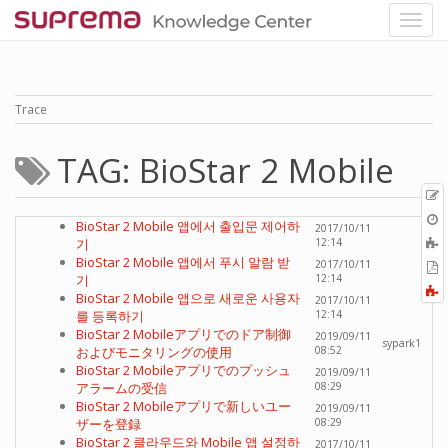
Trace
TAG: BioStar 2 Mobile
p
O
BioStar 2 Mobile 앱에서 출입문 제어하
2017/10/11
r
A
기
12:14
t
BioStar 2 Mobile 앱에서 푸시 알람 받
2017/10/11
E
b
기
12:14
t
F
BioStar 2 Mobile 앱으로 새로운 사용자
2017/10/11
P
a
를 등록하기
12:14
BioStar 2 Mobileアプリでのドア制御
2019/09/11
sypark1
およびモニタリングの使用
08:52
BioStar 2 Mobileアプリでのプッシュ
2019/09/11
アラームの受信
08:29
BioStar 2 Mobileアプリで新しいユー
2019/09/11
ザーを登録
08:29
BioStar 2 클라우드와 Mobile 앱 설정하
2017/10/11