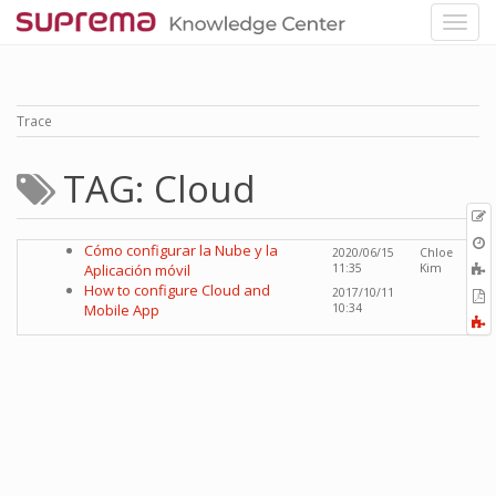
Trace
TAG: Cloud
p
O
Cómo configurar la Nube y la
2020/06/15
Chloe
r
A
Aplicación móvil
11:35
Kim
t
How to configure Cloud and
2017/10/11
E
b
Mobile App
10:34
t
F
P
a