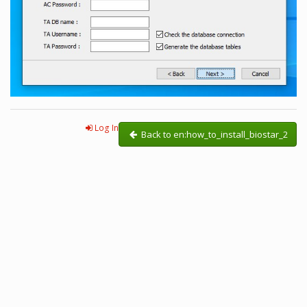
Log In
Back to en:how_to_install_biostar_2