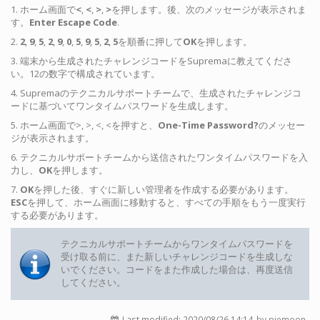
1. ホーム画面で
<
,
<
,
>
,
>
を押します。後、次のメッセージが表示されま
す。
Enter Escape Code
.
2.
2
,
9
,
5
,
2
,
9
,
0
,
5
,
9
,
5
,
2
,
5
を順番に押して
OK
を押します。
3. 端末から生成されたチャレンジコードをSupremaに教えてくださ
い。12の数字で構成されています。
4. Supremaのテクニカルサポートチームで、生成されたチャレンジコ
ードに基づいてワンタイムパスワードを生成します。
5. ホーム画面で>, >, <, <を押すと、
One-Time Password?
のメッセー
ジが表示されます。
6. テクニカルサポートチームから送信されたワンタイムパスワードを入
力し、
OK
を押します。
7.
OK
を押した後、すぐに新しい管理者を作成する必要があります。
ESC
を押して、ホーム画面に移動すると、すべての手順をもう一度実行
する必要があります。
テクニカルサポートチームからワンタイムパスワードを
受け取る前に、また新しいチャレンジコードを生成しな
いでください。コードをまた作成した場合は、再度送信
してください。
Last modified:
2020/08/26 14:14
by pjemoon