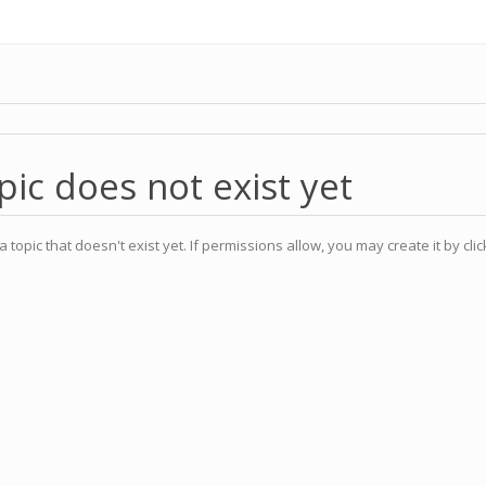
pic does not exist yet
a topic that doesn't exist yet. If permissions allow, you may create it by cli