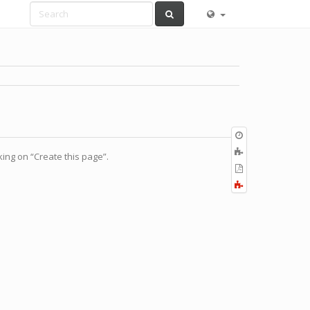
Old
revisions
ブ
cking on “Create this page”.
ッ
PDF
ク
の
全
に
出
て
追
力
展
加
開
す
る
／
折
り
畳
む