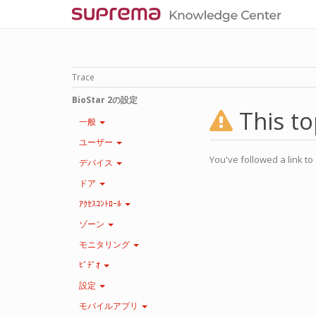
Trace
BioStar 2の設定
This to
一般
ユーザー
You've followed a link to 
デバイス
ドア
ｱｸｾｽｺﾝﾄﾛｰﾙ
ゾーン
モニタリング
ﾋﾞﾃﾞｵ
設定
モバイルアプリ