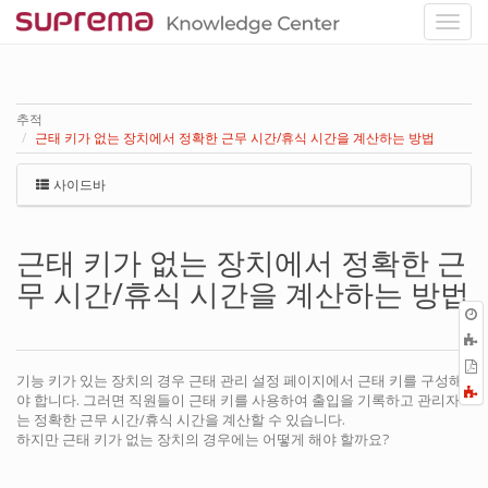
추적
근태 키가 없는 장치에서 정확한 근무 시간/휴식 시간을 계산하는 방법
사이드바
근태 키가 없는 장치에서 정확한 근
무 시간/휴식 시간을 계산하는 방법
P
기능 키가 있는 장치의 경우 근태 관리 설정 페이지에서 근태 키를 구성해
F
야 합니다. 그러면 직원들이 근태 키를 사용하여 출입을 기록하고 관리자
a
는 정확한 근무 시간/휴식 시간을 계산할 수 있습니다.
하지만 근태 키가 없는 장치의 경우에는 어떻게 해야 할까요?