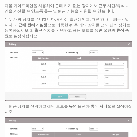
다음 가이드라인을 사용하여 근태 키가 없는 장치에서 근무 시간/휴식 시
간을 계산할 수 있도록 출근 및 퇴근 기능을 지원할 수 있습니다.
1. 두 개의 장치를 준비합니다. 하나는 출근용이고, 다른 하나는 퇴근용입
니다. 2.
근태 관리
>
설정
으로 이동한 뒤 두 개의 장치를 근태 관리 장치로
등록하십시오. 3.
출근
장치를 선택하고 해당 모드를
유연
옵션과
휴식 종
료
로 설정하십시오.
4.
퇴근
장치를 선택하고 해당 모드를
유연
옵션과
휴식 시작
으로 설정하십
시오.