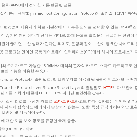
격 협회(ANSI)에서 정의한 지문 템플릿 표준.
설정 통신 규약(Dynamic Host Configuration Protocol)의 줄임말. T
어 변경없이 사용자가 회로 기판상에서 기능을 임의로 선택할 수 있는 On-Off 스
전원이 끊기면 안전 상태가 된다는 의미로, 화재 등으로 출입문에 공급되는 전원이
 전원이 끊기면 보안 상태가 된다는 의미로, 은행과 같이 보안이 중요한 사이트의 
 응용 프로그램 언어인 공통 게이트웨이 인터페이스(CGI)에서 하나의 프로세스가 
읽기와 쓰기가 모두 가능한 13.56MHz 대역의 전자식 카드로, 스마트 카드라고
보안 기능을 적용할 수 있다.
ext Transfer Protocol의 줄임말로, 웹 브라우저를 이용해 웹 클라이언트와 
t Transfer Protocol over Secure Socket Layer의 줄임말로,
HTTP
보다 보안이 
단계를 거치기 때문에 HTTP에 비해 뛰어난 보안성을 갖는다.
반의 집적 회로를 내장한 카드로,
스마트 카드
라고도 한다. IC 카드는 데이터 읽
나 자석과 접촉해도 데이터가 손상되지 않는다. 또한, 특정 규격의 리더와만 
 보안성 및 기능성이 높다.
격에 대한 제품 보호 정도를 규정한 국제 등급.
 출력(Output)의 약어.