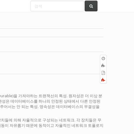
이
전
책
판
에
PDF
추
로
Fold/unfold
가
내
all
보
내
영속성(Durable)을 가져야하는 트랜잭선의 특성. 원자성은 더 이상 분
기
일관성은 데이터베이스를 하나의 안정된 상태에서 다른 안정된
 주어서는 안 되는 특성. 영속성은 데이터베이스의 무결성을
장치들에 의해 자율적으로 구성되는 네트워크. 각 장치들은 무
 이동이 자유롭기 때문에 동적이고 자율적인 네트워크 토폴로지