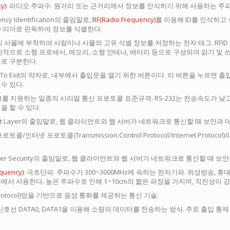
y)
: 라디오 주파수. 원거리 또는 근거리에서 정보를 인식하기 위해 사용하는 주파
uency Identification의 줄임말로,
RF(Radio Frequency)
를 이용해 ID를 인식하고
ID 리더로 판독하여 정보를 식별한다.
등의 사물에 부착하여 사람이나 사물의 고유 식별 정보를 저장하는 전자 태그. RF
 일반적으로 소형 프로세서, 메모리, 소형 안테나, 배터리 등으로 구성되며 읽기 및 쓰
류로 구분한다.
est To Exit의 약자로, 내부에서 출입문을 열기 위한 버튼이다. 이 버튼을 누르
수 있다.
크를 지원하는 일종의 시리얼 통신 프로토콜 표준규격. RS-232는 전송속도가 낮고
을 할 수 있다.
Socket Layer의 줄임말로, 웹 클라이언트와 웹 서버가 네트워크로 통신할 때 보
프로토콜/인터넷 프로토콜(Transmission Control Protocol/Internet Pro
rt Layer Security의 줄임말로, 웹 클라이언트와 웹 서버가 네트워크로 통신할
equency)
: 극초단파. 주파수가 300~3000MHz에 속하는 전자기파. 위성방송, 휴대
에서 사용한다. 높은 주파수로 인해 1~10cm의 짧은 파장을 가지며, 직진성이 
net Protocol)망을 기반으로 음성 통화를 제공하는 통신 기술.
의 신호선 DATA0, DATA1을 이용해 소량의 데이터를 전송하는 방식. 주로 출입 