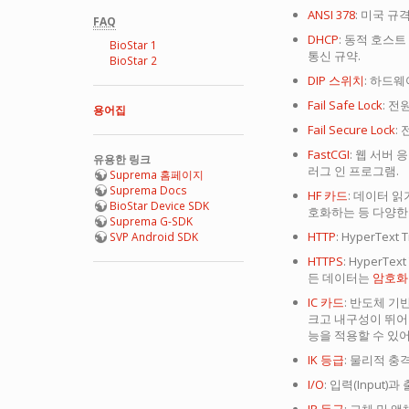
ANSI 378
: 미국 규
FAQ
DHCP
: 동적 호스트 
BioStar 1
통신 규약.
BioStar 2
DIP 스위치
: 하드웨
Fail Safe Lock
: 
용어집
Fail Secure Lock
:
FastCGI
: 웹 서버
유용한 링크
러그 인 프로그램.
Suprema 홈페이지
Suprema Docs
HF 카드
: 데이터 
BioStar Device SDK
호화하는 등 다양한 
Suprema G-SDK
HTTP
: HyperT
SVP Android SDK
HTTPS
: HyperTex
든 데이터는
암호화
IC 카드
: 반도체 기
크고 내구성이 뛰어
능을 적용할 수 있어
IK 등급
: 물리적 충
I/O
: 입력(Input)과