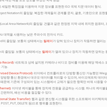
액체에 대한 제품 보호 정도를 규정한 국제 등급.
의 세밀한 특징점을 이용하여 지문 정보를 표현한 ISO 국제 지문 데이터 형식.
ipt Object Notation의 줄임말. 복잡한 객체들의 관계를 문자, 괄호, 기호만으로 표현
(Local Area Network)의 줄임말. 건물과 같은 한정된 지역 내에 위치한 컴
40 kHz 대역을 사용하는 낮은 주파수의 전자식 카드.
Closed의 줄임말. 보통의 상태에서는
릴레이
가 닫혀 있으나 장치가 작동하면 열리는 
 Open의 줄임말. 보통의 상태에서는
릴레이
가 열려 있으나 장치가 작동하면 닫히는 
o Record)
: 네트워크 상에 설치된 카메라나 비디오 장비를 이용해 해당 액세스
 기능.
ised Device Protocol)
: 리더에서 컨트롤러로의 단방향 통신만 가능했던 Wiega
 양방향 통신 환경에서 대규모 데이터를 처리할 수 있으며, 바이오메트릭 데이터
 때문에 기존에 구성되어 있는 시스템에서 교체가 필요한 항목만 바꿔 사용할 수
hernet)
: 이더넷 케이블을 통해 장치에 전원을 공급하는 시스템. 하나의 케이블
간편하며, 배선 비용을 절감할 수 있다.
ional State Transfer)
: 웹과 같은 분산형 시스템을 위한 소프트웨어 아키텍처의 
T, POST, PUT, DELETE 등)으로 행위를 표현한다.