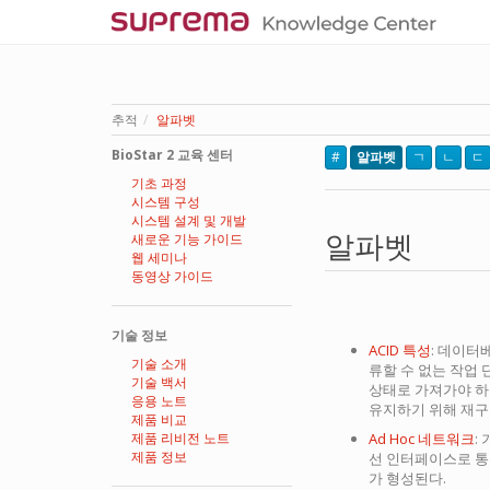
추적
알파벳
BioStar 2 교육 센터
#
알파벳
ㄱ
ㄴ
ㄷ
기초 과정
시스템 구성
시스템 설계 및 개발
알파벳
새로운 기능 가이드
웹 세미나
동영상 가이드
기술 정보
ACID 특성
: 데이터베
기술 소개
류할 수 없는 작업
기술 백서
상태로 가져가야 하
응용 노트
유지하기 위해 재구
제품 비교
제품 리비전 노트
Ad Hoc 네트워크
:
제품 정보
선 인터페이스로 통
가 형성된다.