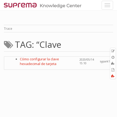
Trace
TAG: “Clave
p
O
Cómo configurar la clave
2020/05/14
r
sypark1
A
hexadecimal de tarjeta
15:10
t
E
b
t
F
P
a