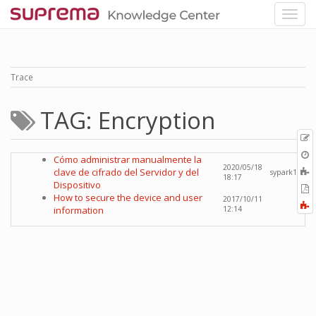
Trace
TAG: Encryption
p
O
Cómo administrar manualmente la
r
2020/05/18
A
clave de cifrado del Servidor y del
sypark1
18:17
t
Dispositivo
E
b
How to secure the device and user
2017/10/11
t
F
information
12:14
P
a