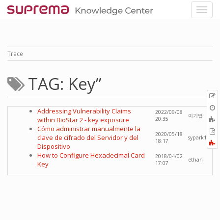
Trace
TAG: Key”
p
O
Addressing Vulnerability Claims
2022/09/08
r
이기엽
A
within BioStar 2 - key exposure
20:35
t
Cómo administrar manualmente la
E
2020/05/18
b
clave de cifrado del Servidor y del
sypark1
t
18:17
F
Dispositivo
P
a
How to Configure Hexadecimal Card
2018/04/02
ethan
Key
17:07