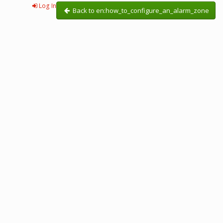
Log In
Back to en:how_to_configure_an_alarm_zone