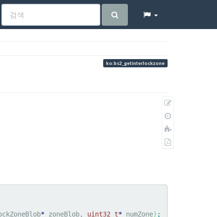
ko:bs2_getinterlockzone
원
본
이
보
전
책
기
판
에
PDF
추
로
가
내
보
내
기
ockZoneBlob
*
 zoneBlob, 
uint32_t
*
 numZone
)
;