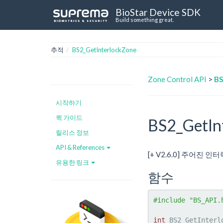
BioStar Device SDK
Build something great.
추적
BS2_GetInterlockZone
Zone Control API
>
BS
시작하기
퀵 가이드
BS2_GetIn
릴리스 정보
API & References
[+ V2.6.0] 주어진 
유용한 링크
함수
#include "BS_API.
int
 BS2_GetInterl