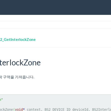
2_GetInterlockZone
terlockZone
인터락 구역을 가져옵니다.
h"
ockZone
(
void
*
 context, BS2_DEVICE_ID deviceId, BS2Interl