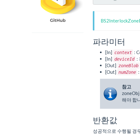
BS2InterlockZo
파라미터
[In]
: C
context
[In]
:
deviceId
[Out]
zoneBlob
[Out]
numZone
참고
zoneO
해야 합니
반환값
성공적으로 수행될 경