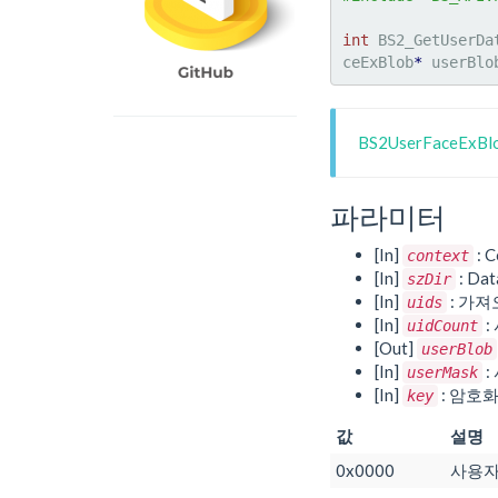
int
 BS2_GetUserDa
ceExBlob
*
 userBlo
BS2UserFaceEx
파라미터
[In]
: C
context
[In]
: Da
szDir
[In]
: 가
uids
[In]
:
uidCount
[Out]
userBlob
[In]
:
userMask
[In]
: 암호
key
값
설명
0x0000
사용자