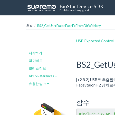
BioStar Device SDK
Build something great.
추적
BS2_GetUserDatasFaceExFromDirWithKey
USB Exported Control
시작하기
퀵 가이드
BS2_GetU
릴리스 정보
API & References
[+2.8.2] USB로 
유용한 링크
FaceStaion F2 장치로
함수
#include "BS_API.