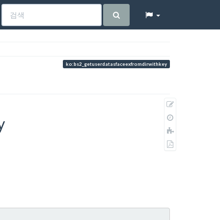
ko:bs2_getuserdatasfaceexfromdirwithkey
원
본
이
y
보
전
책
기
판
에
PDF
추
로
가
내
보
내
기