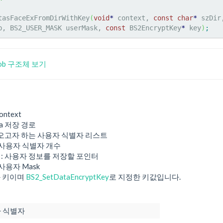
tasFaceExFromDirWithKey
(
void
*
 context, 
const
char
*
 szDir
b, BS2_USER_MASK userMask, 
const
 BS2EncryptKey
*
 key
)
;
Blob 구조체 보기
ontext
ta 저장 경로
져오고자 하는 사용자 식별자 리스트
 사용자 식별자 개수
: 사용자 정보를 저장할 포인터
 사용자 Mask
화 키이며
BS2_SetDataEncryptKey
로 지정한 키값입니다.
 식별자