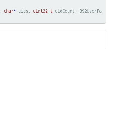
, 
char
*
 uids, 
uint32_t
 uidCount, BS2UserFa