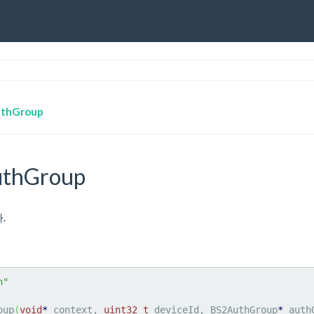
uthGroup
uthGroup
.
h"
oup
(
void
*
 context, 
uint32_t
 deviceId, BS2AuthGroup
*
 auth