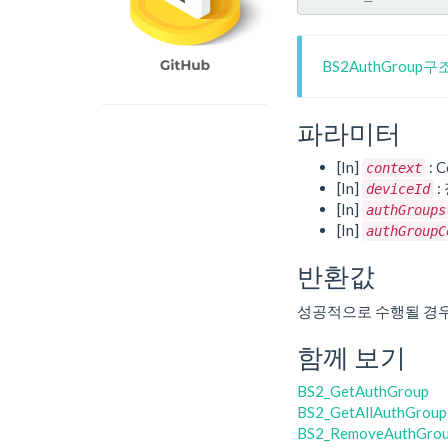
BS2AuthGroup
파라미터
[In]
: C
context
[In]
:
deviceId
[In]
authGroups
[In]
authGroupC
반환값
성공적으로 수행될 경
함께 보기
BS2_GetAuthGroup
BS2_GetAllAuthGroup
BS2_RemoveAuthGro