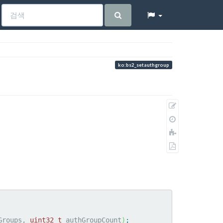
ko:bs2_setauthgroup
원
본
이
보
전
책
기
판
에
PDF
추
로
가
내
보
내
기
Groups, 
uint32_t
 authGroupCount
)
;