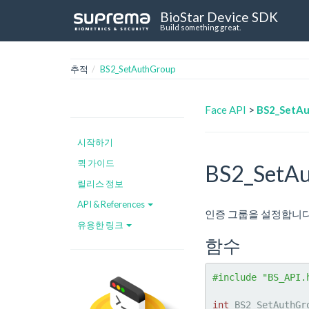
BioStar Device SDK
Build something great.
추적
BS2_SetAuthGroup
Face API
>
BS2_SetA
시작하기
퀵 가이드
BS2_SetA
릴리스 정보
API & References
인증 그룹을 설정합니다
유용한 링크
함수
#include "BS_API.
int
 BS2_SetAuthGr