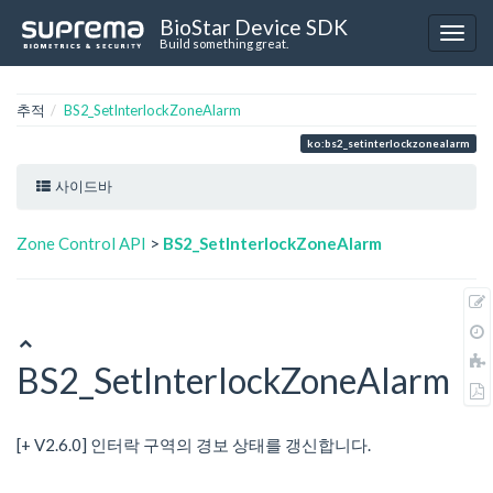
BioStar Device SDK
Build something great.
추적
BS2_SetInterlockZoneAlarm
ko:bs2_setinterlockzonealarm
사이드바
Zone Control API
>
BS2_SetInterlockZoneAlarm
BS2_SetInterlockZoneAlarm
[+ V2.6.0] 인터락 구역의 경보 상태를 갱신합니다.