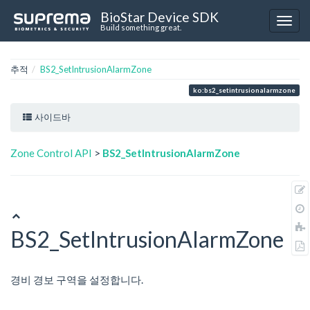
BioStar Device SDK
Build something great.
추적
BS2_SetIntrusionAlarmZone
ko:bs2_setintrusionalarmzone
사이드바
Zone Control API
>
BS2_SetIntrusionAlarmZone
BS2_SetIntrusionAlarmZone
경비 경보 구역을 설정합니다.