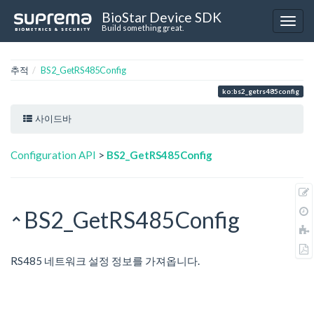
BioStar Device SDK
Build something great.
추적
BS2_GetRS485Config
ko:bs2_getrs485config
사이드바
Configuration API
>
BS2_GetRS485Config
BS2_GetRS485Config
RS485 네트워크 설정 정보를 가져옵니다.