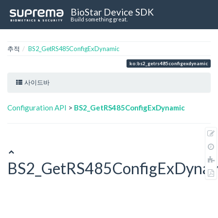
BioStar Device SDK
Build something great.
추적
BS2_GetRS485ConfigExDynamic
ko:bs2_getrs485configexdynamic
사이드바
Configuration API
>
BS2_GetRS485ConfigExDynamic
BS2_GetRS485ConfigExDynam