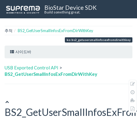
BioStar Device SDK
Build something great.
추적
BS2_GetUserSmallInfosExFromDirWithKey
ko:bs2_getusersmallinfosexfromdirwithkey
사이드바
USB Exported Control API
>
BS2_GetUserSmallInfosExFromDirWithKey
BS2_GetUserSmallInfosExFro