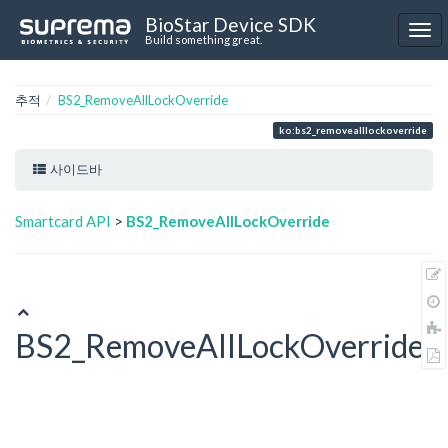
BioStar Device SDK
Build something great.
추적
BS2_RemoveAllLockOverride
ko:bs2_removealllockoverride
사이드바
Smartcard API
>
BS2_RemoveAllLockOverride
BS2_RemoveAllLockOverride