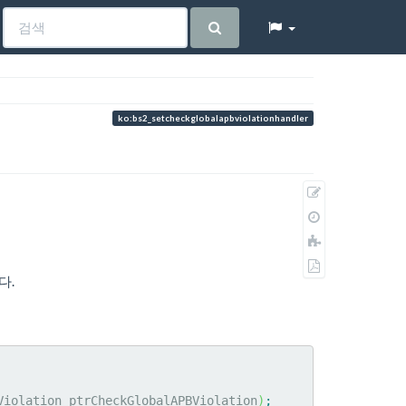
ko:bs2_setcheckglobalapbviolationhandler
원
본
이
보
전
책
기
판
에
PDF
추
다.
로
가
내
보
내
기
Violation ptrCheckGlobalAPBViolation
)
;