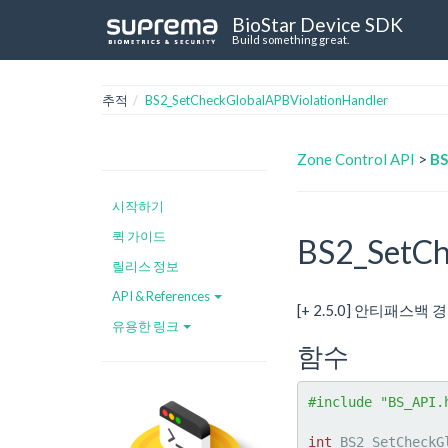
BioStar Device SDK
Build something great.
추적
BS2_SetCheckGlobalAPBViolationHandler
Zone Control API
>
BS
시작하기
퀵 가이드
BS2_SetCh
릴리스 정보
API & References
[+ 2.5.0] 안티패
유용한 링크
함수
#include "BS_API.
int
 BS2_SetCheckG