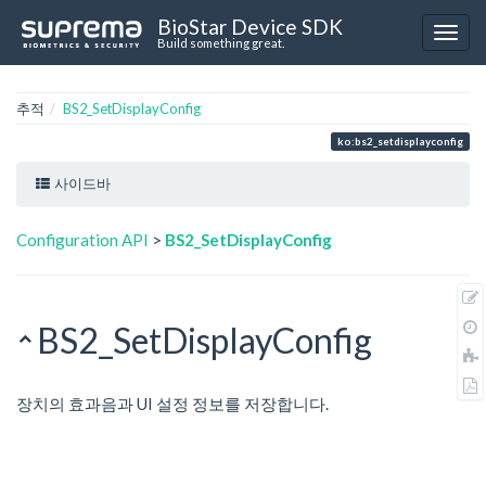
BioStar Device SDK
Build something great.
추적
BS2_SetDisplayConfig
ko:bs2_setdisplayconfig
사이드바
Configuration API
>
BS2_SetDisplayConfig
BS2_SetDisplayConfig
장치의 효과음과 UI 설정 정보를 저장합니다.