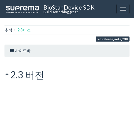
BioStar Device SDK
Build something great.
추적
2.3 버전
ko:release_note_230
사이드바
2.3 버전