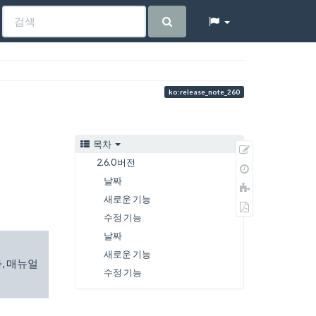
ko:release_note_260
목차
원
2.6.0 버전
본
이
보
날짜
전
책
기
판
새로운 기능
에
PDF
추
수정 기능
로
가
내
날짜
보
새로운 기능
나, 매뉴얼
내
수정 기능
기