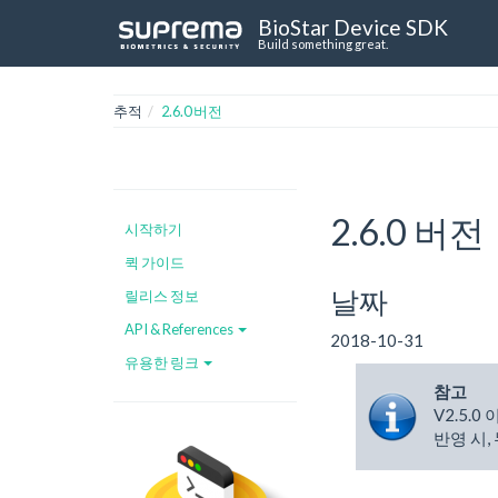
BioStar Device SDK
Build something great.
추적
2.6.0 버전
2.6.0 버전
시작하기
퀵 가이드
날짜
릴리스 정보
API & References
2018-10-31
유용한 링크
참고
V2.5.
반영 시,