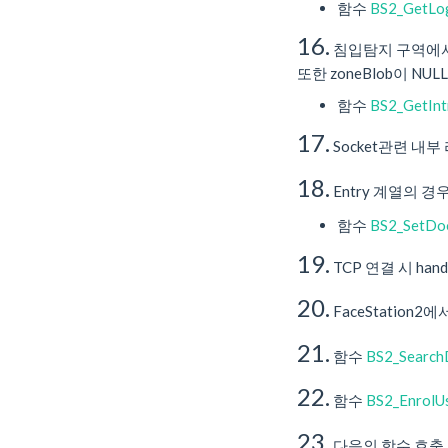
함수
BS2_GetLo
16.
침입탐지 구역에서 d
또한 zoneBlob이 
함수
BS2_GetInt
17.
Socket관련 내
18.
Entry 계열의 경우
함수
BS2_SetDo
19.
TCP 연결 시 h
20.
FaceStatio
21.
함수
BS2_Search
22.
함수
BS2_EnrolU
23.
다음의 함수 호출 시