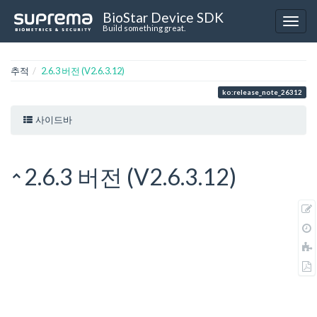
BioStar Device SDK
Build something great.
추적
2.6.3 버전 (V2.6.3.12)
ko:release_note_26312
사이드바
2.6.3 버전 (V2.6.3.12)