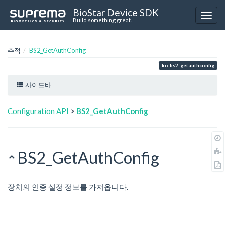
BioStar Device SDK
Build something great.
추적
BS2_GetAuthConfig
ko:bs2_getauthconfig
사이드바
Configuration API
>
BS2_GetAuthConfig
BS2_GetAuthConfig
장치의 인증 설정 정보를 가져옵니다.