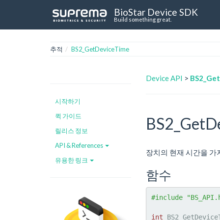
BioStar Device SDK
Build something great.
추적
BS2_GetDeviceTime
Device API
>
BS2_Get
시작하기
퀵 가이드
BS2_GetDe
릴리스 정보
API & References
장치의 현재 시간을 가
유용한 링크
함수
#include "BS_API.
int
 BS2_GetDevice