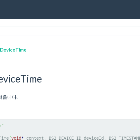
DeviceTime
viceTime
져옵니다.
h"
Time
(
void
*
 context, BS2_DEVICE_ID deviceId, BS2_TIMESTAM