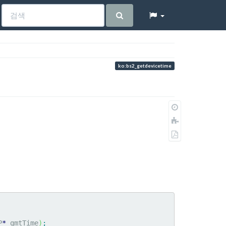
ko:bs2_getdevicetime
이
전
책
판
에
PDF
추
로
가
내
보
내
기
P
*
 gmtTime
)
;