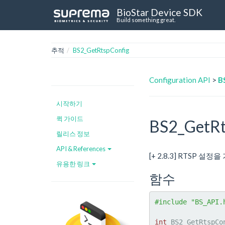
BioStar Device SDK
Build something great.
추적
BS2_GetRtspConfig
Configuration API
>
B
시작하기
퀵 가이드
BS2_GetRt
릴리스 정보
API & References
[+ 2.8.3] RTSP 설
유용한 링크
함수
#include "BS_API.
int
 BS2_GetRtspCo