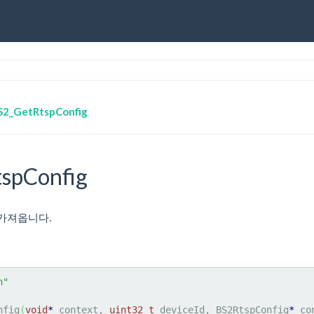
S2_GetRtspConfig
spConfig
정을 가져옵니다.
h"
nfig
(
void
*
 context, 
uint32_t
 deviceId, BS2RtspConfig
*
 co