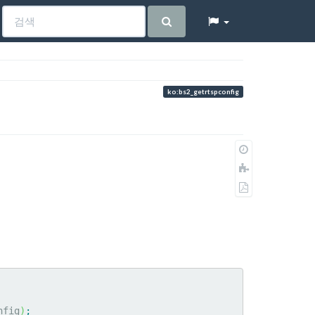
ko:bs2_getrtspconfig
이
전
책
판
에
PDF
추
로
가
내
보
내
기
nfig
)
;