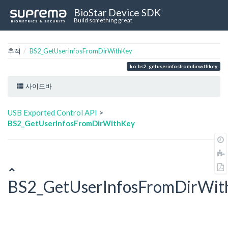
BioStar Device SDK
Build something great.
추적
BS2_GetUserInfosFromDirWithKey
ko:bs2_getuserinfosfromdirwithkey
사이드바
USB Exported Control API
>
BS2_GetUserInfosFromDirWithKey
BS2_GetUserInfosFromDirWit