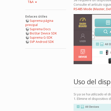
Se requiere un dispositi
T&A
Consulte el artículo sig
RS485 Mode (Master, Defa
Enlaces útiles
Suprema página
principal
Suprema Docs
BioStar Device SDK
Suprema G-SDK
SVP Android SDK
Uso del dis
Si ya se ha utilizado el 
1. Elimine el dispositivo